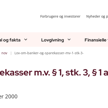
Forbrugere og investorer
Nyheder og p
al og fakta
Lovgivning
Finansielle
nov
Lov-om-banker-og-sparekasser-mv-1-stk-3-
sser m.v. § 1, stk. 3, § 1 
ber 2000