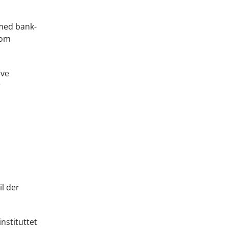
 med bank-
 om
ive
r
l der
nstituttet