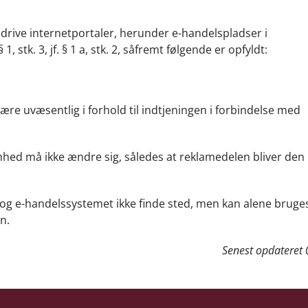
e drive internetportaler, herunder e-handelspladser i
tk. 3, jf. § 1 a, stk. 2, såfremt følgende er opfyldt:
re uvæsentlig i forhold til indtjeningen i forbindelse med
ed må ikke ændre sig, således at reklamedelen bliver de
g e-handelssystemet ikke finde sted, men kan alene bruges i
n.
Senest opdateret