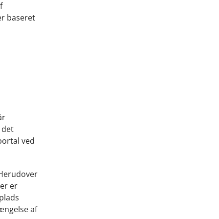
f
r baseret
år
 det
portal ved
 Herudover
er er
splads
længelse af