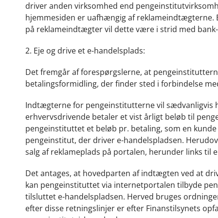
driver anden virksomhed end pengeinstitutvirksomhe
hjemmesiden er uafhængig af reklameindtægterne. E
på reklameindtægter vil dette være i strid med bank
2. Eje og drive et e-handelsplads:
Det fremgår af forespørgslerne, at pengeinstitutter
betalingsformidling, der finder sted i forbindelse m
Indtægterne for pengeinstitutterne vil sædvanligvis h
erhvervsdrivende betaler et vist årligt beløb til pen
pengeinstituttet et beløb pr. betaling, som en kunde
pengeinstitut, der driver e-handelspladsen. Herudover
salg af reklameplads på portalen, herunder links til
Det antages, at hovedparten af indtægten ved at dri
kan pengeinstituttet via internetportalen tilbyde pe
tilsluttet e-handelspladsen. Herved bruges ordningen
efter disse retningslinjer er efter Finanstilsynets op