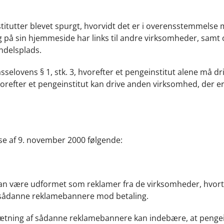
stitutter blevet spurgt, hvorvidt det er i overensstemmelse
g på sin hjemmeside har links til andre virksomheder, samt
andelsplads.
elovens § 1, stk. 3, hvorefter et pengeinstitut alene må dr
vorefter et pengeinstitut kan drive anden virksomhed, der e
se af 9. november 2000 følgende:
kan være udformet som reklamer fra de virksomheder, hvorti
e sådanne reklamebannere mod betaling.
sætning af sådanne reklamebannere kan indebære, at pengei