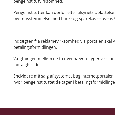
pengeinstitutvirksomhed.
Pengeinstitutter kan derfor efter tilsynets opfattels
overensstemmelse med bank- og sparekasselovens § 1, s
Indtægten fra reklamevirksomhed via portalen skal væ
betalingsformidlingen.
Vægtningen mellem de to ovennævnte typer virksomh
indtægtskilde.
Endvidere må salg af systemet bag internetportalen o
hvor pengeinstituttet deltager i betalingsformidlinge