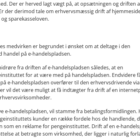
d. Der er herved lagt vægt på, at opsætningen og driften a
r der derimod tale om erhvervsmæssig drift af hjemmeside
- og sparekasseloven.
nes medvirken er begrundet i ønsket om at deltage i den
ed handel på e-handelspladsen.
idrøre fra driften af e-handelspladsen således, at en
geinstituttet for at være med på handelspladsen. Endvidere f
 på e-handelspladsen overfører til den erhvervsdrivende via
 vil det være muligt at få indtægter fra drift af en internet
 erhvervsvirksomheder.
ve e-handelspladsen, vil stamme fra betalingsformidlingen.
ngeinstituttets kunder en række fordele hos de handlende, d
 som en reklame for pengeinstituttet. Drift af en e-handel
fattelse at betragte som virksomhed, der ligger i naturlig for