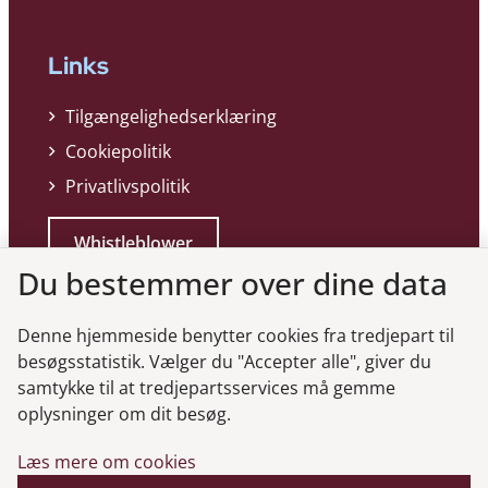
Links
Tilgængelighedserklæring
Cookiepolitik
Privatlivspolitik
Whistleblower
Du bestemmer over dine data
Denne hjemmeside benytter cookies fra tredjepart til
besøgsstatistik. Vælger du "Accepter alle", giver du
samtykke til at tredjepartsservices må gemme
Genveje
oplysninger om dit besøg.
Læs mere om cookies
Gå til virksomhedsregisteret