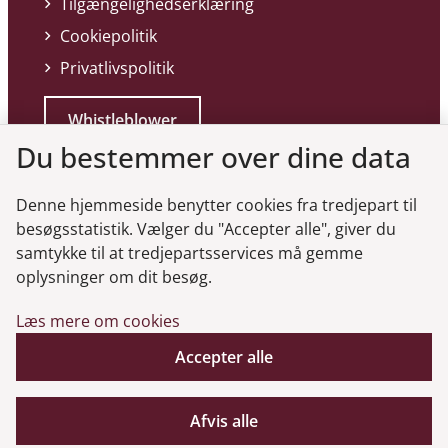
Tilgængelighedserklæring
Cookiepolitik
Privatlivspolitik
Whistleblower
Du bestemmer over dine data
Denne hjemmeside benytter cookies fra tredjepart til
besøgsstatistik. Vælger du "Accepter alle", giver du
samtykke til at tredjepartsservices må gemme
Genveje
oplysninger om dit besøg.
Læs mere om cookies
Gå til virksomhedsregisteret
Accepter alle
Gå til selskabsmeddelelser
English
Afvis alle