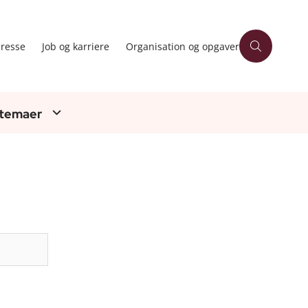
resse
Job og karriere
Organisation og opgaver
 temaer
Søg