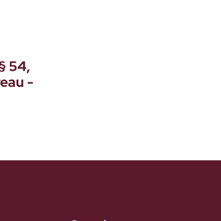
§ 54,
reau -