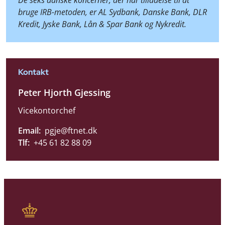
De seks danske koncerner, der har tilladelse til at
bruge IRB-metoden, er AL Sydbank, Danske Bank, DLR
Kredit, Jyske Bank, Lån & Spar Bank og Nykredit.
Kontakt
Peter Hjorth Gjessing
Vicekontorchef
Email:
pgje@ftnet.dk
Tlf:
+45 61 82 88 09