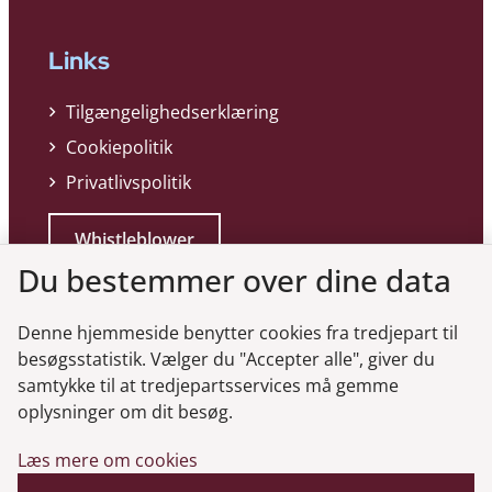
Links
Tilgængelighedserklæring
Cookiepolitik
Privatlivspolitik
Whistleblower
Du bestemmer over dine data
Denne hjemmeside benytter cookies fra tredjepart til
besøgsstatistik. Vælger du "Accepter alle", giver du
samtykke til at tredjepartsservices må gemme
Genveje
oplysninger om dit besøg.
Læs mere om cookies
Gå til virksomhedsregisteret