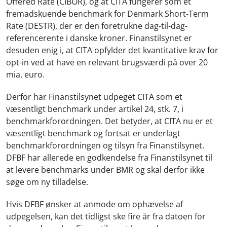
Offered Rate (CIBOR), og at CITA fungerer som et
fremadskuende benchmark for Denmark Short-Term
Rate (DESTR), der er den foretrukne dag-til-dag-
referencerente i danske kroner. Finanstilsynet er
desuden enig i, at CITA opfylder det kvantitative krav for
opt-in ved at have en relevant brugsværdi på over 20
mia. euro.
Derfor har Finanstilsynet udpeget CITA som et
væsentligt benchmark under artikel 24, stk. 7, i
benchmarkforordningen. Det betyder, at CITA nu er et
væsentligt benchmark og fortsat er underlagt
benchmarkforordningen og tilsyn fra Finanstilsynet.
DFBF har allerede en godkendelse fra Finanstilsynet til
at levere benchmarks under BMR og skal derfor ikke
søge om ny tilladelse.
Hvis DFBF ønsker at anmode om ophævelse af
udpegelsen, kan det tidligst ske fire år fra datoen for