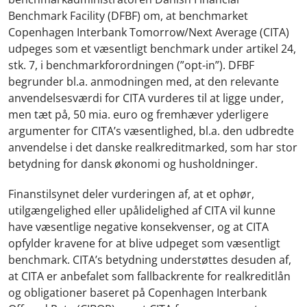
Benchmark Facility (DFBF) om, at benchmarket
Copenhagen Interbank Tomorrow/Next Average (CITA)
udpeges som et væsentligt benchmark under artikel 24,
stk. 7, i benchmarkforordningen (”opt-in”). DFBF
begrunder bl.a. anmodningen med, at den relevante
anvendelsesværdi for CITA vurderes til at ligge under,
men tæt på, 50 mia. euro og fremhæver yderligere
argumenter for CITA’s væsentlighed, bl.a. den udbredte
anvendelse i det danske realkreditmarked, som har stor
betydning for dansk økonomi og husholdninger.
Finanstilsynet deler vurderingen af, at et ophør,
utilgængelighed eller upålidelighed af CITA vil kunne
have væsentlige negative konsekvenser, og at CITA
opfylder kravene for at blive udpeget som væsentligt
benchmark. CITA’s betydning understøttes desuden af,
at CITA er anbefalet som fallbackrente for realkreditlån
og obligationer baseret på Copenhagen Interbank