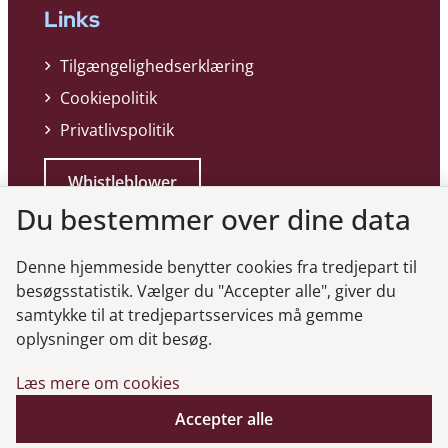
Links
Tilgængelighedserklæring
Cookiepolitik
Privatlivspolitik
Whistleblower
Du bestemmer over dine data
Denne hjemmeside benytter cookies fra tredjepart til
besøgsstatistik. Vælger du "Accepter alle", giver du
samtykke til at tredjepartsservices må gemme
Genveje
oplysninger om dit besøg.
Læs mere om cookies
Gå til virksomhedsregisteret
Gå til selskabsmeddelelser
Accepter alle