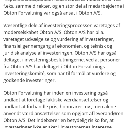
f.eks. samme direktør, og en stor del af medarbejderne i
Obton Forvaltning var også ansat i Obton A/S.
Væsentlige dele af investeringsprocessen varetages af
moderselskabet Obton A/S. Obton A/S har bl.a.
varetaget udvælgelse og vurdering af investeringer,
finansiel gennemgang af økonomien, og teknisk og
juridisk analyse af investeringen. Obton A/S har også
deltaget i investeringsbeslutningerne, ved at personer
fra Obton A/S har deltaget i Obton Forvaltnings
investeringskomité, som har til formål at vurdere og
godkende investeringer.
Obton Forvaltning har inden en investering også
undladt at foretage faktiske værdiansættelser og
undladt at forhandle pris, honorarer mv., men alene
anvendt værdiansættelser som opgjort af leverandøren
Obton A/S. Det indebærer en betydelig risiko for, at
investeringer ikke er sket i investorernes interesse.