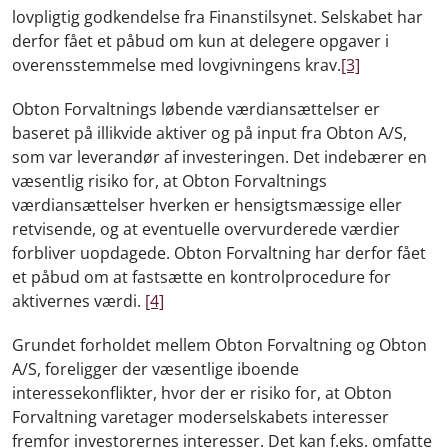
lovpligtig godkendelse fra Finanstilsynet. Selskabet har
derfor fået et påbud om kun at delegere opgaver i
overensstemmelse med lovgivningens krav.
[3]
Obton Forvaltnings løbende værdiansættelser er
baseret på illikvide aktiver og på input fra Obton A/S,
som var leverandør af investeringen. Det indebærer en
væsentlig risiko for, at Obton Forvaltnings
værdiansættelser hverken er hensigtsmæssige eller
retvisende, og at eventuelle overvurderede værdier
forbliver uopdagede. Obton Forvaltning har derfor fået
et påbud om at fastsætte en kontrolprocedure for
aktivernes værdi.
[4]
Grundet forholdet mellem Obton Forvaltning og Obton
A/S, foreligger der væsentlige iboende
interessekonflikter, hvor der er risiko for, at Obton
Forvaltning varetager moderselskabets interesser
fremfor investorernes interesser. Det kan f.eks. omfatte