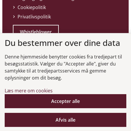
Cookiepolitik
Privatlivspolitik
Whistleblower
Du bestemmer over dine data
Denne hjemmeside benytter cookies fra tredjepart til
besøgsstatistik. Vælger du "Accepter alle", giver du
samtykke til at tredjepartsservices må gemme
Genveje
oplysninger om dit besøg.
Læs mere om cookies
Gå til virksomhedsregisteret
Gå til selskabsmeddelelser
Accepter alle
English
Afvis alle