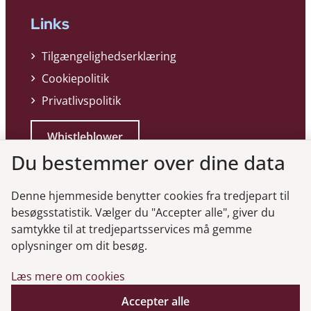
Links
Tilgængelighedserklæring
Cookiepolitik
Privatlivspolitik
Whistleblower
Du bestemmer over dine data
Denne hjemmeside benytter cookies fra tredjepart til
besøgsstatistik. Vælger du "Accepter alle", giver du
samtykke til at tredjepartsservices må gemme
Genveje
oplysninger om dit besøg.
Læs mere om cookies
Gå til virksomhedsregisteret
Gå til selskabsmeddelelser
Accepter alle