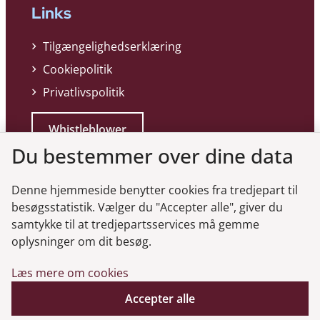
Links
Tilgængelighedserklæring
Cookiepolitik
Privatlivspolitik
Whistleblower
Du bestemmer over dine data
Denne hjemmeside benytter cookies fra tredjepart til
besøgsstatistik. Vælger du "Accepter alle", giver du
samtykke til at tredjepartsservices må gemme
Genveje
oplysninger om dit besøg.
Læs mere om cookies
Gå til virksomhedsregisteret
Gå til selskabsmeddelelser
Accepter alle