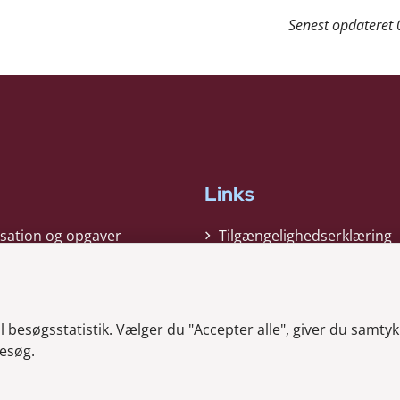
Senest opdateret
Links
sation og opgaver
Tilgængelighedserklæring
gi
Cookiepolitik
t
Privatlivspolitik
besøgsstatistik. Vælger du "Accepter alle", giver du samtykk
ag nyheder
Whistleblower
esøg.