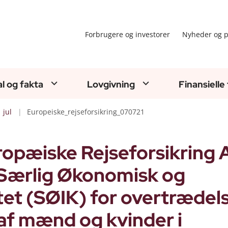
Forbrugere og investorer
Nyheder og p
al og fakta
Lovgivning
Finansielle
jul
Europeiske_rejseforsikring_070721
ropæiske Rejseforsikring 
r Særlig Økonomisk og
itet (SØIK) for overtrædel
af mænd og kvinder i