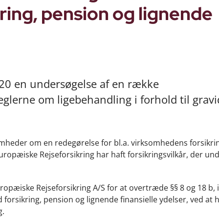
ring, pension og lignende
2020 en undersøgelse af en række
eglerne om ligebehandling i forhold til grav
mheder om en redegørelse for bl.a. virksomhedens forsikrin
Europæiske Rejseforsikring har haft forsikringsvilkår, der un
opæiske Rejseforsikring A/S for at overtræde §§ 8 og 18 b, 
forsikring, pension og lignende finansielle ydelser, ved at 
g.