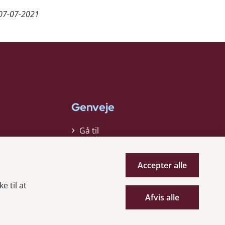
07-07-2021
Genveje
Gå til
virksomhedsregisteret
Gå til selskabsmeddelelser
Accepter alle
English
e til at
Afvis alle