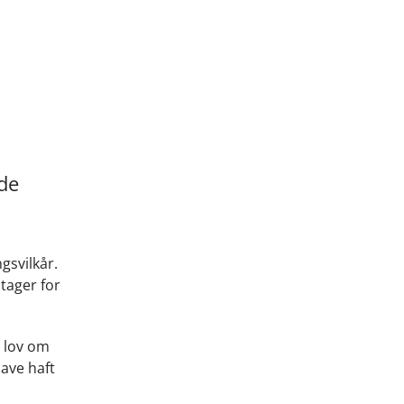
ide
gsvilkår.
dtager for
i lov om
have haft