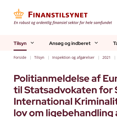
Tilsyn
Ansøg og indberet
T
Forside
Tilsyn
Inspektion og afgørelser
2021
Politianmeldelse af Eu
til Statsadvokaten fo
International Kriminal
lov om ligebehandling 