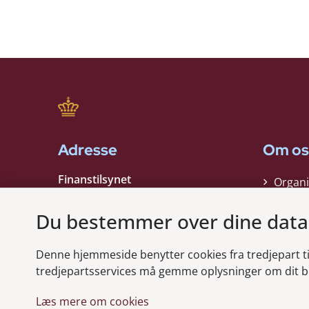
Adresse
Om os
Finanstilsynet
Organi
Strandgade 29
Strate
1401 København K
Du bestemmer over dine data
Kontak
EAN nummer:
5798000021006
Denne hjemmeside benytter cookies fra tredjepart til 
CVR nummer:
10598184
Modt
tredjepartsservices må gemme oplysninger om dit b
Læs mere om cookies