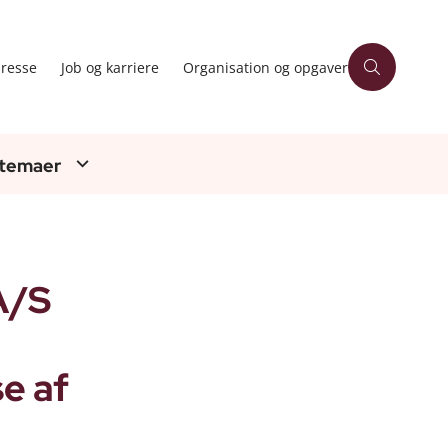
resse
Job og karriere
Organisation og opgaver
 temaer
A/S
se af