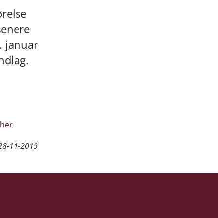
ørelse
senere
. januar
ndlag.
her
.
28-11-2019