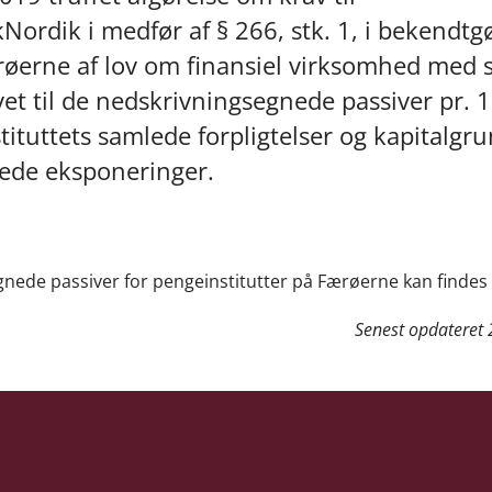
ordik i medfør af § 266, stk. 1, i bekendtg
øerne af lov om finansiel virksomhed med 
et til de nedskrivningsegnede passiver pr. 1
stituttets samlede forpligtelser og kapitalgru
gtede eksponeringer.
segnede passiver for pengeinstitutter på Færøerne kan findes
Senest opdateret