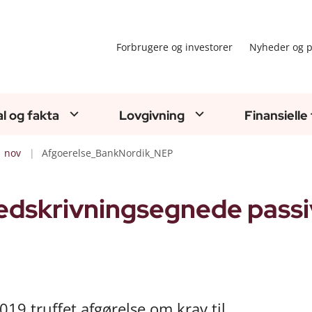
Forbrugere og investorer
Nyheder og p
al og fakta
Lovgivning
Finansielle
nov
Afgoerelse_BankNordik_NEP
nedskrivningsegnede passi
19 truffet afgørelse om krav til