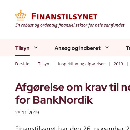
Tilsyn
Ansøg og indberet
T
Forside
Tilsyn
Inspektion og afgørelser
2019
Afgørelse om krav til 
for BankNordik
28-11-2019
Finanstilsynet har den 26. november 20