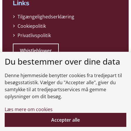
Links
Tilgængelighedserklæring
Cookiepolitik
Privatlivspolitik
Whistleblower
Du bestemmer over dine data
Denne hjemmeside benytter cookies fra tredjepart til
besøgsstatistik. Vælger du "Accepter alle", giver du
samtykke til at tredjepartsservices må gemme
Genveje
oplysninger om dit besøg.
Læs mere om cookies
Gå til virksomhedsregisteret
Gå til selskabsmeddelelser
Accepter alle
English