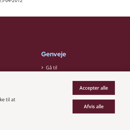
23-04-2012
Genveje
Gå til
virksomhedsregisteret
Gå til selskabsmeddelelser
Accepter alle
English
e til at
Afvis alle