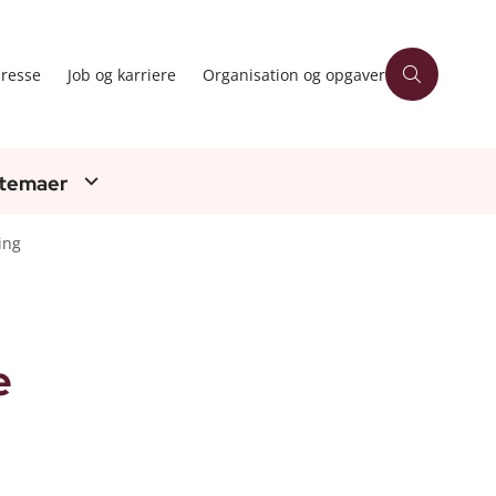
resse
Job og karriere
Organisation og opgaver
 temaer
ing
e