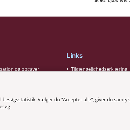
Senest opdateret
Links
sation og opgaver
Tilgængelighedserklæring
gi
Cookiepolitik
t
Privatlivspolitik
besøgsstatistik. Vælger du "Accepter alle", giver du samtykk
ag nyheder
Whistleblower
esøg.