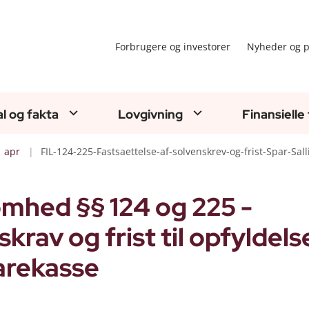
Forbrugere og investorer
Nyheder og p
al og fakta
Lovgivning
Finansielle
apr
FIL-124-225-Fastsaettelse-af-solvenskrev-og-frist-Spar-Sall
omhed §§ 124 og 225 -
krav og frist til opfyldels
parekasse