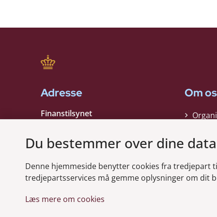
Adresse
Om os
Finanstilsynet
Organi
Strandgade 29
Strate
1401 København K
Du bestemmer over dine data
Kontak
EAN nummer:
5798000021006
Denne hjemmeside benytter cookies fra tredjepart til 
CVR nummer:
10598184
Modt
tredjepartsservices må gemme oplysninger om dit b
Læs mere om cookies