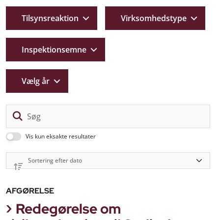
Tilsynsreaktion
Virksomhedstype
Inspektionsemne
Vælg år
Sø
Vis kun eksakte resultater
AFGØRELSE
Redegørelse om