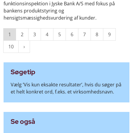
funktionsinspektion i Jyske Bank A/S med fokus på
bankens produktstyring og
hensigtsmæssighedsvurdering af kunder.
1
2
3
4
5
6
7
8
9
10
Søgetip
Vælg ’Vis kun eksakte resultater’, hvis du søger på
et helt konkret ord, f.eks. et virksomhedsnavn.
Se også