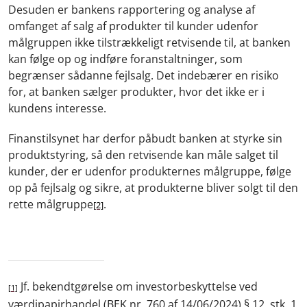
Desuden er bankens rapportering og analyse af
omfanget af salg af produkter til kunder udenfor
målgruppen ikke tilstrækkeligt retvisende til, at banken
kan følge op og indføre foranstaltninger, som
begrænser sådanne fejlsalg. Det indebærer en risiko
for, at banken sælger produkter, hvor det ikke er i
kundens interesse.
Finanstilsynet har derfor påbudt banken at styrke sin
produktstyring, så den retvisende kan måle salget til
kunder, der er udenfor produkternes målgruppe, følge
op på fejlsalg og sikre, at produkterne bliver solgt til den
rette målgruppe
.
[2]
Jf. bekendtgørelse om investorbeskyttelse ved
[1]
værdipapirhandel (BEK nr. 760 af 14/06/2024) § 12, stk. 1