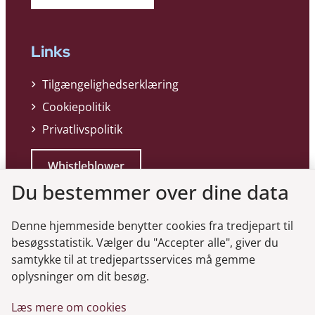
Links
Tilgængelighedserklæring
Cookiepolitik
Privatlivspolitik
Whistleblower
Du bestemmer over dine data
Denne hjemmeside benytter cookies fra tredjepart til
besøgsstatistik. Vælger du "Accepter alle", giver du
samtykke til at tredjepartsservices må gemme
Genveje
oplysninger om dit besøg.
Læs mere om cookies
Gå til virksomhedsregisteret