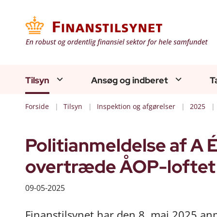
Tilsyn
Ansøg og indberet
T
Forside
Tilsyn
Inspektion og afgørelser
2025
Politianmeldelse af A
overtræde ÅOP-loftet
09-05-2025
Finanstilsynet har den 8. maj 2025 an