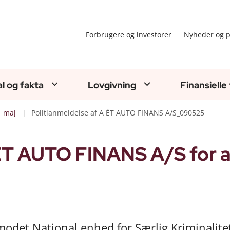
Forbrugere og investorer
Nyheder og p
al og fakta
Lovgivning
Finansielle
maj
Politianmeldelse af A ÉT AUTO FINANS A/S_090525
 ÉT AUTO FINANS A/S for a
modet National enhed for Særlig Kriminalite