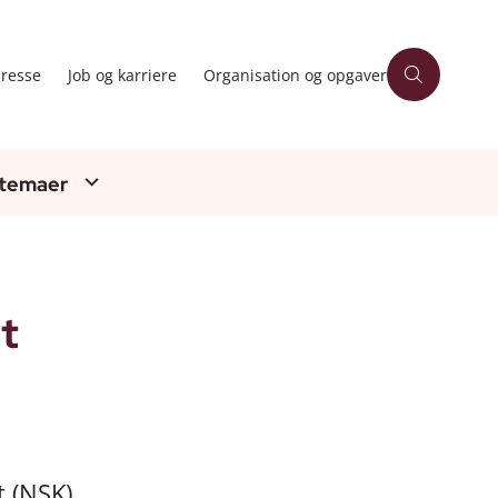
resse
Job og karriere
Organisation og opgaver
 temaer
t
t (NSK)