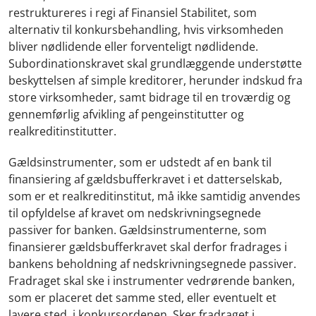
restruktureres i regi af Finansiel Stabilitet, som
alternativ til konkursbehandling, hvis virksomheden
bliver nødlidende eller forventeligt nødlidende.
Subordinationskravet skal grundlæggende understøtte
beskyttelsen af simple kreditorer, herunder indskud fra
store virksomheder, samt bidrage til en troværdig og
gennemførlig afvikling af pengeinstitutter og
realkreditinstitutter.
Gældsinstrumenter, som er udstedt af en bank til
finansiering af gældsbufferkravet i et datterselskab,
som er et realkreditinstitut, må ikke samtidig anvendes
til opfyldelse af kravet om nedskrivningsegnede
passiver for banken. Gældsinstrumenterne, som
finansierer gældsbufferkravet skal derfor fradrages i
bankens beholdning af nedskrivningsegnede passiver.
Fradraget skal ske i instrumenter vedrørende banken,
som er placeret det samme sted, eller eventuelt et
lavere sted, i konkursordenen. Sker fradraget i