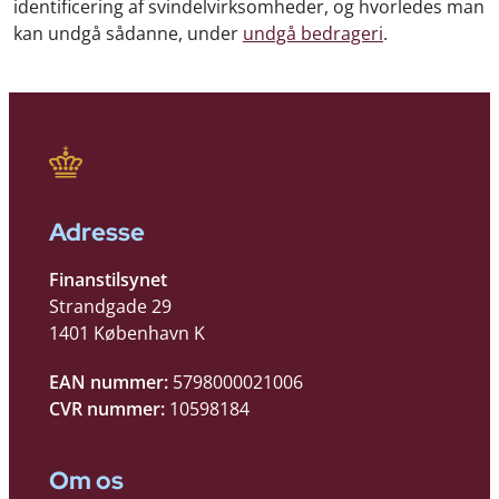
identificering af svindelvirksomheder, og hvorledes man
kan undgå sådanne, under
undgå bedrageri
.
Adresse
Finanstilsynet
Strandgade 29
1401 København K
EAN nummer:
5798000021006
CVR nummer:
10598184
Om os