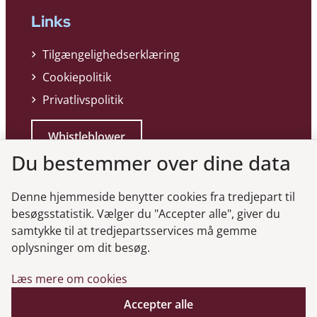
Links
Tilgængelighedserklæring
Cookiepolitik
Privatlivspolitik
Whistleblower
Du bestemmer over dine data
Denne hjemmeside benytter cookies fra tredjepart til
besøgsstatistik. Vælger du "Accepter alle", giver du
samtykke til at tredjepartsservices må gemme
Genveje
oplysninger om dit besøg.
Læs mere om cookies
Gå til virksomhedsregisteret
Gå til selskabsmeddelelser
Accepter alle