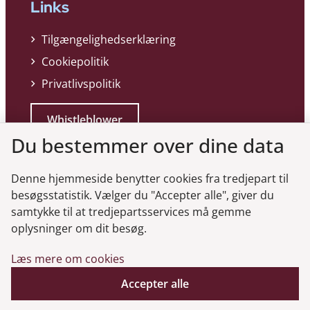
Links
Tilgængelighedserklæring
Cookiepolitik
Privatlivspolitik
Whistleblower
Du bestemmer over dine data
Denne hjemmeside benytter cookies fra tredjepart til
besøgsstatistik. Vælger du "Accepter alle", giver du
samtykke til at tredjepartsservices må gemme
Genveje
oplysninger om dit besøg.
Læs mere om cookies
Gå til virksomhedsregisteret
Gå til selskabsmeddelelser
Accepter alle
English