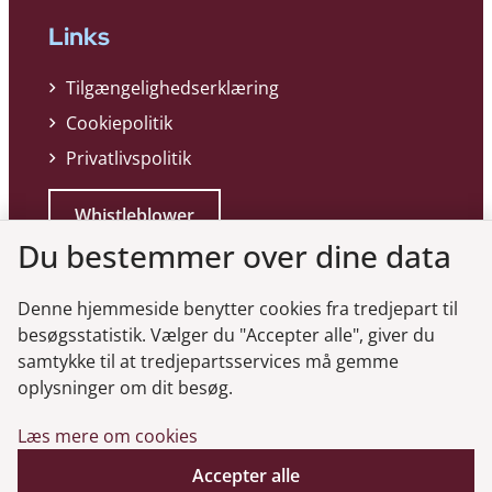
Links
Tilgængelighedserklæring
Cookiepolitik
Privatlivspolitik
Whistleblower
Du bestemmer over dine data
Denne hjemmeside benytter cookies fra tredjepart til
besøgsstatistik. Vælger du "Accepter alle", giver du
samtykke til at tredjepartsservices må gemme
Genveje
oplysninger om dit besøg.
Læs mere om cookies
Gå til virksomhedsregisteret
Gå til selskabsmeddelelser
Accepter alle