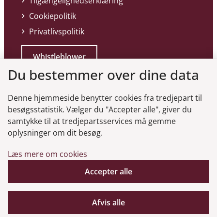
Tilgængelighedserklæring
Cookiepolitik
Privatlivspolitik
Whistleblower
Du bestemmer over dine data
Denne hjemmeside benytter cookies fra tredjepart til
besøgsstatistik. Vælger du "Accepter alle", giver du
samtykke til at tredjepartsservices må gemme
Genveje
oplysninger om dit besøg.
Læs mere om cookies
Gå til virksomhedsregisteret
Gå til selskabsmeddelelser
Accepter alle
English
Afvis alle