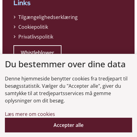
Links
Tilgængelighedserklæring
Cookiepolitik
Privatlivspolitik
Whistleblower
Du bestemmer over dine data
Denne hjemmeside benytter cookies fra tredjepart til
besøgsstatistik. Vælger du "Accepter alle", giver du
samtykke til at tredjepartsservices må gemme
Genveje
oplysninger om dit besøg.
Læs mere om cookies
Gå til virksomhedsregisteret
Gå til selskabsmeddelelser
Accepter alle
English