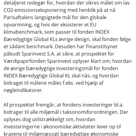
detaljeret redegør for, hvordan der sikres målet om lav
CO2-emissionseksponering med henblik på at nå
Parisaftalens langsigtede mål for den globale
opvarmning, og hvis der eksisterer et EU
klimabenchmark, som passer til fonden INDEX
Bæredygtige Global KLs øvrige design, skal fonden følge
et sådant benchmark. Desuden har Finanstilsynet
påbudt Sparinvest S.A. at sikre, at prospektet for
Værdipapirfonden Sparinvest oplyser klart om, hvordan
de øvrige bæredygtige investeringsmål for fonden
INDEX Bæredygtige Global KL skal nås, og hvordan
bidraget til målene måles f.eks. ved hjælp af
nøgleindikatorer.
Af prospektet fremgår, at fondens investeringer bl.a.
bidrager til alle miljømål i taksonomiforordningen. Der
oplyses dog utilstrækkeligt om, hvordan
investeringerne i økonomiske aktiviteter lever op til
kravene til miljømæssigt bæredygtige økonomiske