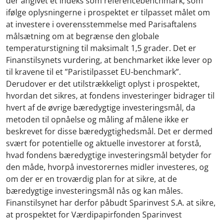
der angivet et indeks som referencebenchmark, som
ifølge oplysningerne i prospektet er tilpasset målet om
at investere i overensstemmelse med Parisaftalens
målsætning om at begrænse den globale
temperaturstigning til maksimalt 1,5 grader. Det er
Finanstilsynets vurdering, at benchmarket ikke lever op
til kravene til et ”Paristilpasset EU-benchmark”.
Derudover er det utilstrækkeligt oplyst i prospektet,
hvordan det sikres, at fondens investeringer bidrager til
hvert af de øvrige bæredygtige investeringsmål, da
metoden til opnåelse og måling af målene ikke er
beskrevet for disse bæredygtighedsmål. Det er dermed
svært for potentielle og aktuelle investorer at forstå,
hvad fondens bæredygtige investeringsmål betyder for
den måde, hvorpå investorernes midler investeres, og
om der er en troværdig plan for at sikre, at de
bæredygtige investeringsmål nås og kan måles.
Finanstilsynet har derfor påbudt Sparinvest S.A. at sikre,
at prospektet for Værdipapirfonden Sparinvest