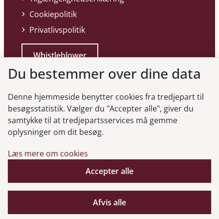
Cookiepolitik
Privatlivspolitik
Whistleblower
Du bestemmer over dine data
Denne hjemmeside benytter cookies fra tredjepart til
besøgsstatistik. Vælger du "Accepter alle", giver du
samtykke til at tredjepartsservices må gemme
Genveje
oplysninger om dit besøg.
Læs mere om cookies
Gå til virksomhedsregisteret
Gå til selskabsmeddelelser
Accepter alle
English
Afvis alle