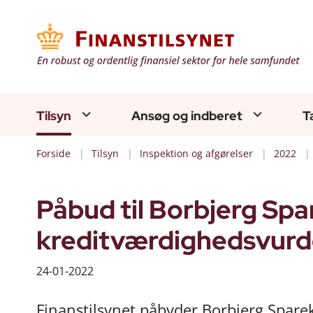
Tilsyn
Ansøg og indberet
T
Forside
Tilsyn
Inspektion og afgørelser
2022
Påbud til Borbjerg Sp
kreditværdighedsvurd
24-01-2022
Finanstilsynet påbyder Borbjerg Spare