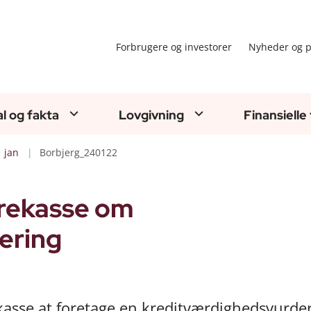
Forbrugere og investorer
Nyheder og p
al og fakta
Lovgivning
Finansielle
jan
Borbjerg_240122
arekasse om
ering
kasse at foretage en kreditværdighedsvurde