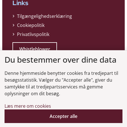
Links
Tilgængelighedserklæring
Cookiepolitik
Privatlivspolitik
Whistleblower
Du bestemmer over dine data
Denne hjemmeside benytter cookies fra tredjepart til
besøgsstatistik. Vælger du "Accepter alle", giver du
samtykke til at tredjepartsservices må gemme
Genveje
oplysninger om dit besøg.
Læs mere om cookies
Gå til virksomhedsregisteret
Gå til selskabsmeddelelser
Accepter alle
English