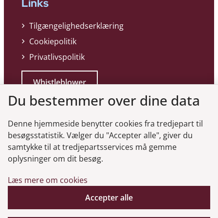
Links
Tilgængelighedserklæring
Cookiepolitik
Privatlivspolitik
Whistleblower
Du bestemmer over dine data
Denne hjemmeside benytter cookies fra tredjepart til
besøgsstatistik. Vælger du "Accepter alle", giver du
samtykke til at tredjepartsservices må gemme
Genveje
oplysninger om dit besøg.
Læs mere om cookies
Gå til virksomhedsregisteret
Gå til selskabsmeddelelser
Accepter alle
English