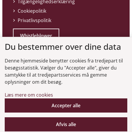
Tilgængelighedserklæring
Cookiepolitik
Privatlivspolitik
Whistleblower
Du bestemmer over dine data
Denne hjemmeside benytter cookies fra tredjepart til
besøgsstatistik. Vælger du "Accepter alle", giver du
samtykke til at tredjepartsservices må gemme
Genveje
oplysninger om dit besøg.
Læs mere om cookies
Gå til virksomhedsregisteret
Gå til selskabsmeddelelser
Accepter alle
English
Afvis alle