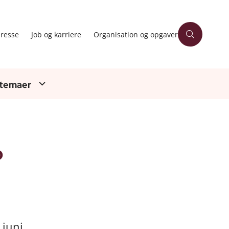
resse
Job og karriere
Organisation og opgaver
 temaer
p
 juni