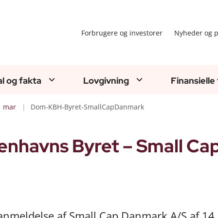
Forbrugere og investorer
Nyheder og p
al og fakta
Lovgivning
Finansielle
mar
Dom-KBH-Byret-SmallCapDanmark
enhavns Byret – Small Ca
ianmeldelse af Small Cap Danmark A/S af 14.