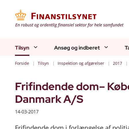
Tilsyn
Ansøg og indberet
T
Forside
Tilsyn
Inspektion og afgørelser
2017
Frifindende dom– Køb
Danmark A/S
14-03-2017
Frifindende dom i forlængelse af polit