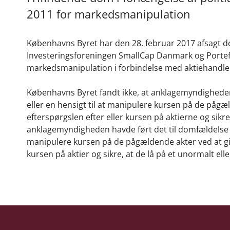
2011 for markedsmanipulation
Københavns Byret har den 28. februar 2017 afsagt do
Investeringsforeningen SmallCap Danmark og Portef
markedsmanipulation i forbindelse med aktiehandler 
Københavns Byret fandt ikke, at anklagemyndigheden 
eller en hensigt til at manipulere kursen på de pågæ
efterspørgslen efter eller kursen på aktierne og sikre,
anklagemyndigheden havde ført det til domfældelse nød
manipulere kursen på de pågældende akter ved at giv
kursen på aktier og sikre, at de lå på et unormalt elle