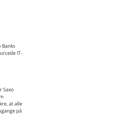
o Banks
urcede IT-
ar Saxo
om
re, at alle
gsgange på