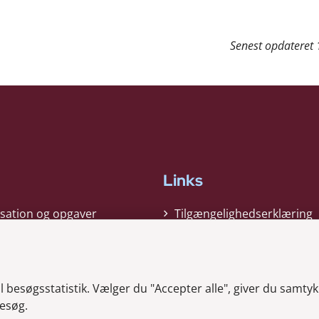
Senest opdateret
Links
sation og opgaver
Tilgængelighedserklæring
gi
Cookiepolitik
t
Privatlivspolitik
besøgsstatistik. Vælger du "Accepter alle", giver du samtykk
ag nyheder
Whistleblower
esøg.