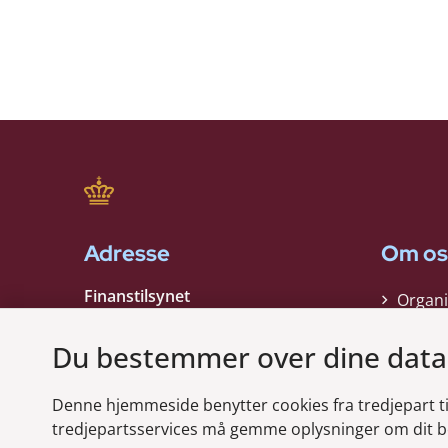
Adresse
Om os
Finanstilsynet
Organi
Strandgade 29
Strate
1401 København K
Du bestemmer over dine data
Kontak
EAN nummer:
5798000021006
Denne hjemmeside benytter cookies fra tredjepart til 
CVR nummer:
10598184
Modt
tredjepartsservices må gemme oplysninger om dit b