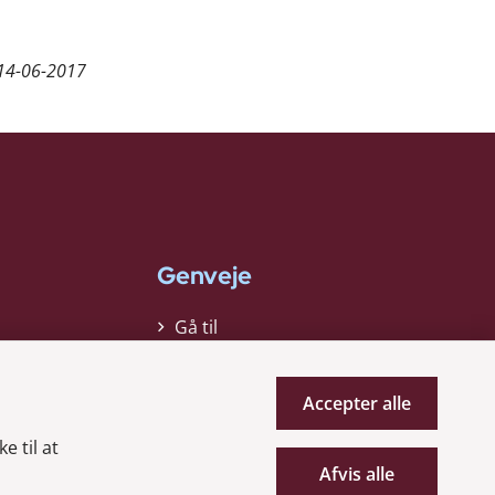
14-06-2017
Genveje
Gå til
virksomhedsregisteret
Gå til selskabsmeddelelser
Accepter alle
English
e til at
Afvis alle