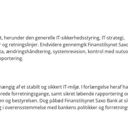
, herunder den generelle IT-sikkerhedsstyring, IT-strategi,
r og retningslinjer. Endvidere gennemgik Finanstilsynet Sax
ata, ændringshåndtering, systemrevision, kontrol med outso
pportering.
ig af et stabilt og sikkert IT-miljø. I forlængelse heraf h
erede forretningsgange, samt sikret løbende rapportering 
nen og bestyrelsen. Dog påbød Finanstilsynet Saxo Bank at sik
t og i overensstemmelse med bankens politikker og forretnin