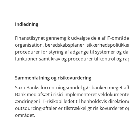
Indledning
Finanstilsynet gennemgik udvalgte dele af IT-området
organisation, beredskabsplaner, sikkerhedspolitikke
procedurer for styring af adgange til systemer og d
funktioner samt krav og procedurer til kontrol og ra
Sammenfatning og risikovurdering
Saxo Banks forrentningsmodel gør banken meget afhæng
Bank med afsæt i risici implementeret veldokument
ændringer i IT-risikobilledet til henholdsvis direktio
outsourcing-aftaler er tilstrækkeligt risikovurdere
området.