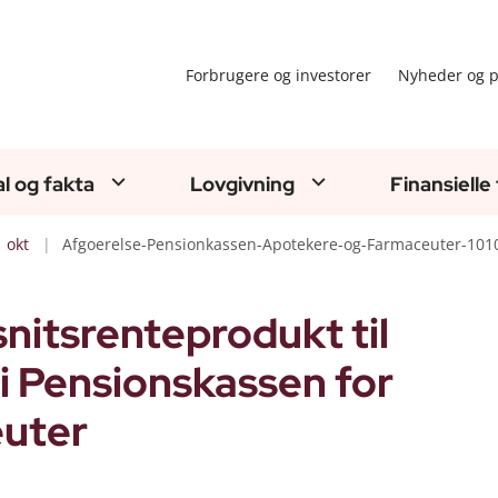
Forbrugere og investorer
Nyheder og p
al og fakta
Lovgivning
Finansielle
okt
Afgoerelse-Pensionkassen-Apotekere-og-Farmaceuter-101
itsrenteprodukt til
 Pensionskassen for
uter