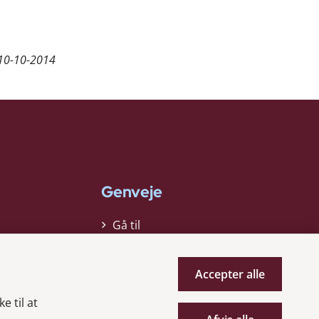
10-10-2014
Genveje
Gå til
virksomhedsregisteret
Gå til selskabsmeddelelser
Accepter alle
English
e til at