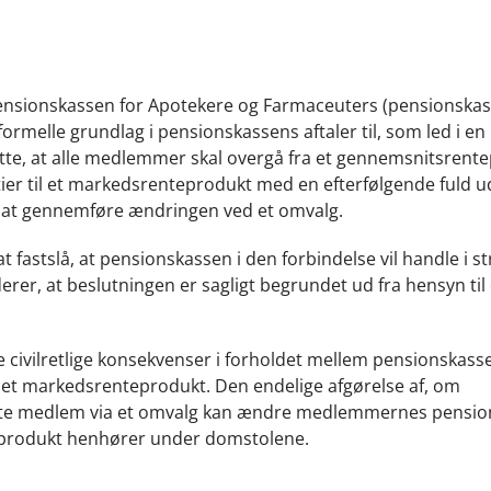
e Pensionskassen for Apotekere og Farmaceuters (pensionska
ormelle grundlag i pensionskassens aftaler til, som led i en
utte, at alle medlemmer skal overgå fra et gennemsnitsrent
ier til et markedsrenteprodukt med en efterfølgende fuld 
or at gennemføre ændringen ved et omvalg.
 at fastslå, at pensionskassen i den forbindelse vil handle i s
derer, at beslutningen er sagligt begrundet ud fra hensyn til
 de civilretlige konsekvenser i forholdet mellem pensionskass
 et markedsrenteprodukt. Den endelige afgørelse af, om
kelte medlem via et omvalg kan ændre medlemmernes pensi
eprodukt henhører under domstolene.