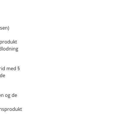
ssen)
eprodukt
udlodning
trid med §
 de
en og de
onsprodukt