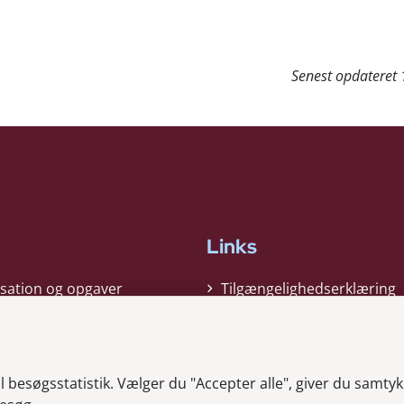
Senest opdateret
Links
sation og opgaver
Tilgængelighedserklæring
gi
Cookiepolitik
t
Privatlivspolitik
besøgsstatistik. Vælger du "Accepter alle", giver du samtykk
ag nyheder
Whistleblower