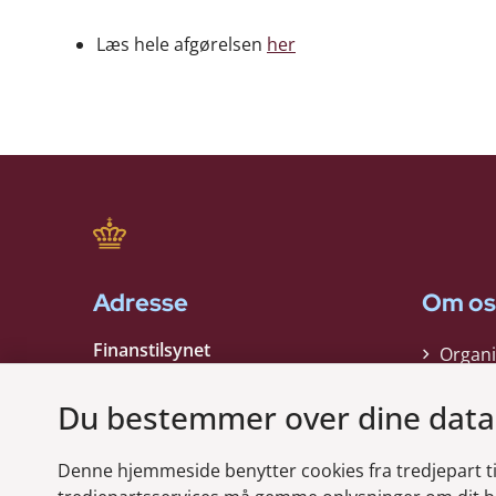
Læs hele afgørelsen
her
Adresse
Om os
Finanstilsynet
Organi
Strandgade 29
Strate
1401 København K
Du bestemmer over dine data
Kontak
EAN nummer:
5798000021006
Denne hjemmeside benytter cookies fra tredjepart til 
CVR nummer:
10598184
Modt