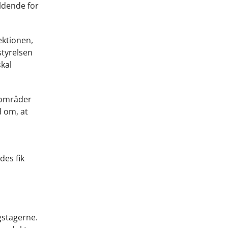
ældende for
ektionen,
styrelsen
skal
e områder
d om, at
des fik
gstagerne.