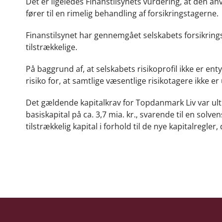
Det er ligeledes Finanstilsynets vurdering, at den 
fører til en rimelig behandling af forsikringstagerne.
Finanstilsynet har gennemgået selskabets forsikring
tilstrækkelige.
På baggrund af, at selskabets risikoprofil ikke er enty
risiko for, at samtlige væsentlige risikotagere ikke er
Det gældende kapitalkrav for Topdanmark Liv var ult
basiskapital på ca. 3,7 mia. kr., svarende til en solv
tilstrækkelig kapital i forhold til de nye kapitalregler,