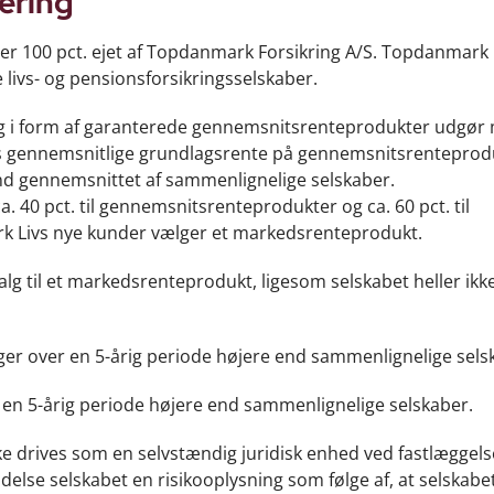
ering
 100 pct. ejet af Topdanmark Forsikring A/S. Topdanmark L
livs- og pensionsforsikringsselskaber.
ing i form af garanterede gennemsnitsrenteprodukter udgør 
ivs gennemsnitlige grundlagsrente på gennemsnitsrenteprod
 end gennemsnittet af sammenlignelige selskaber.
 40 pct. til gennemsnitsrenteprodukter og ca. 60 pct. til
k Livs nye kunder vælger et markedsrenteprodukt.
g til et markedsrenteprodukt, ligesom selskabet heller ikke
ger over en 5-årig periode højere end sammenlignelige sels
 en 5-årig periode højere end sammenlignelige selskaber.
ke drives som en selvstændig juridisk enhed ved fastlæggels
indelse selskabet en risikooplysning som følge af, at selskabe