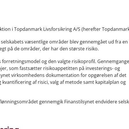
ktion i Topdanmark Livsforsikring A/S (herefter Topdanmark 
e selskabets væsentlige områder blev gennemgået ud fra en
vægt på de områder, der har den største risiko.
s forretningsmodel og den valgte risikoprofil. Gennemgang
jer, som fastsætter risikoappetitten på investerings- og
synet virksomhedens dokumentation for opgørelsen af det
kvantificering af risici, valg af metode samt kapitalplan og
flønningsområdet gennemgik Finanstilsynet endvidere sels