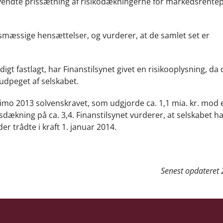
anvendte prissætning af risikodækningerne for markedsrente
smæssige hensættelser, og vurderer, at de samlet set er
digt fastlagt, har Finanstilsynet givet en risikooplysning, da 
 udpeget af selskabet.
imo 2013 solvenskravet, som udgjorde ca. 1,1 mia. kr. mod 
ensdækning på ca. 3,4. Finanstilsynet vurderer, at selskabet h
 der trådte i kraft 1. januar 2014.
Senest opdateret