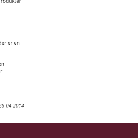
produkter
der er en
en
ar
28-04-2014