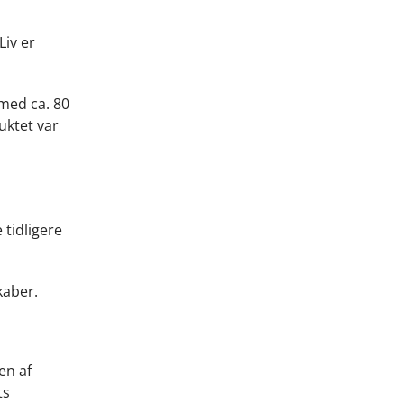
iv er
med ca. 80
uktet var
 tidligere
kaber.
en af
ts