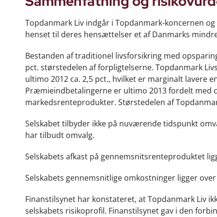
Sammenfatning og risikovurd
Topdanmark Liv indgår i Topdanmark-koncernen og er
henset til deres hensættelser et af Danmarks mindre 
Bestanden af traditionel livsforsikring med opspar
pct. størstedelen af forpligtelserne. Topdanmark L
ultimo 2012 ca. 2,5 pct., hvilket er marginalt lavere
Præmieindbetalingerne er ultimo 2013 fordelt med ca.
markedsrenteprodukter. Størstedelen af Topdanmar
Selskabet tilbyder ikke på nuværende tidspunkt omval
har tilbudt omvalg.
Selskabets afkast på gennemsnitsrenteproduktet lig
Selskabets gennemsnitlige omkostninger ligger over
Finanstilsynet har konstateret, at Topdanmark Liv ik
selskabets risikoprofil. Finanstilsynet gav i den forb