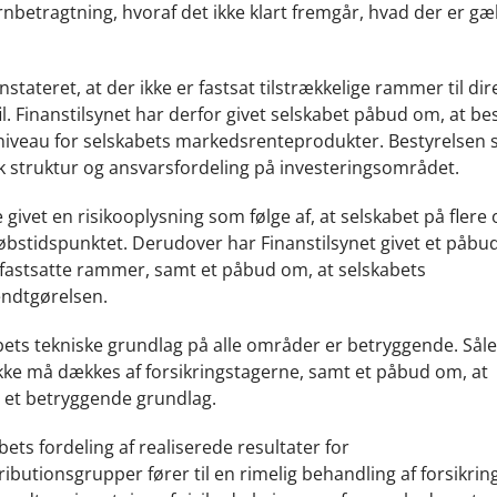
ernbetragtning, hvoraf det ikke klart fremgår, hvad der er g
tateret, at der ikke er fastsat tilstrækkelige rammer til dir
l. Finanstilsynet har derfor givet selskabet påbud om, at be
ikoniveau for selskabets markedsrenteprodukter. Bestyrelsen 
isk struktur og ansvarsfordeling på investeringsområdet.
givet en risikooplysning som følge af, at selskabet på fler
bstidspunktet. Derudover har Finanstilsynet givet et påbu
e fastsatte rammer, samt et påbud om, at selskabets
endtgørelsen.
abets tekniske grundlag på alle områder er betryggende. Såle
kke må dækkes af forsikringstagerne, samt et påbud om, at
å et betryggende grundlag.
ets fordeling af realiserede resultater for
utionsgrupper fører til en rimelig behandling af forsikrin