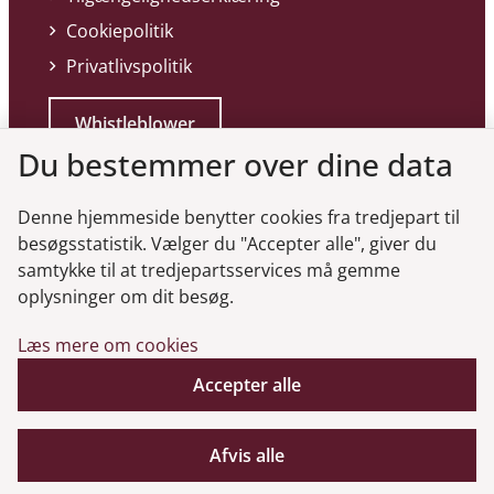
Cookiepolitik
Privatlivspolitik
Whistleblower
Du bestemmer over dine data
Denne hjemmeside benytter cookies fra tredjepart til
besøgsstatistik. Vælger du "Accepter alle", giver du
samtykke til at tredjepartsservices må gemme
Genveje
oplysninger om dit besøg.
Læs mere om cookies
Gå til virksomhedsregisteret
Accepter alle
Gå til selskabsmeddelelser
English
Afvis alle