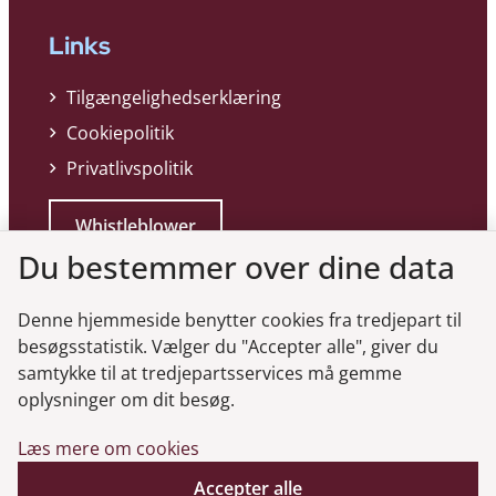
Links
Tilgængelighedserklæring
Cookiepolitik
Privatlivspolitik
Whistleblower
Du bestemmer over dine data
Denne hjemmeside benytter cookies fra tredjepart til
besøgsstatistik. Vælger du "Accepter alle", giver du
samtykke til at tredjepartsservices må gemme
Genveje
oplysninger om dit besøg.
Læs mere om cookies
Gå til virksomhedsregisteret
Gå til selskabsmeddelelser
Accepter alle