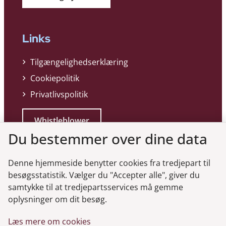
Links
Tilgængelighedserklæring
Cookiepolitik
Privatlivspolitik
Whistleblower
Du bestemmer over dine data
Denne hjemmeside benytter cookies fra tredjepart til
besøgsstatistik. Vælger du "Accepter alle", giver du
samtykke til at tredjepartsservices må gemme
Genveje
oplysninger om dit besøg.
Læs mere om cookies
Gå til virksomhedsregisteret