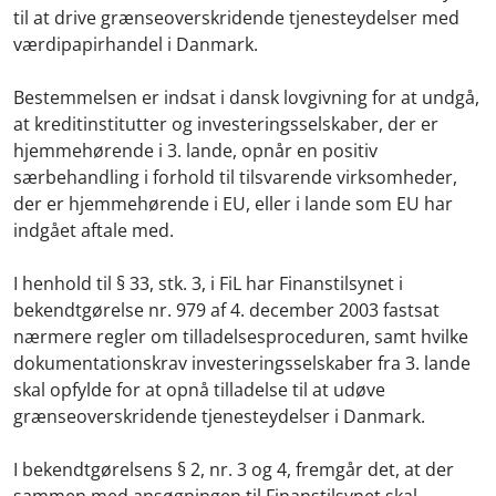
til at drive grænseoverskridende tjenesteydelser med
værdipapirhandel i Danmark.
Bestemmelsen er indsat i dansk lovgivning for at undgå,
at kreditinstitutter og investeringsselskaber, der er
hjemmehørende i 3. lande, opnår en positiv
særbehandling i forhold til tilsvarende virksomheder,
der er hjemmehørende i EU, eller i lande som EU har
indgået aftale med.
I henhold til § 33, stk. 3, i FiL har Finanstilsynet i
bekendtgørelse nr. 979 af 4. december 2003 fastsat
nærmere regler om tilladelsesproceduren, samt hvilke
dokumentationskrav investeringsselskaber fra 3. lande
skal opfylde for at opnå tilladelse til at udøve
grænseoverskridende tjenesteydelser i Danmark.
I bekendtgørelsens § 2, nr. 3 og 4, fremgår det, at der
sammen med ansøgningen til Finanstilsynet skal