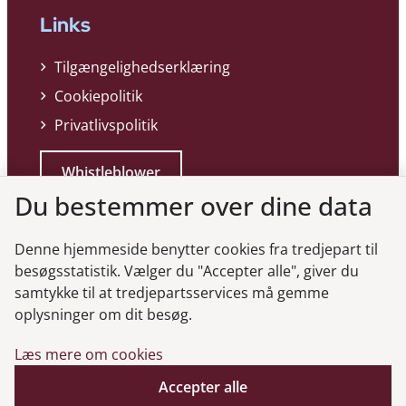
Links
Tilgængelighedserklæring
Cookiepolitik
Privatlivspolitik
Whistleblower
Du bestemmer over dine data
Denne hjemmeside benytter cookies fra tredjepart til
besøgsstatistik. Vælger du "Accepter alle", giver du
samtykke til at tredjepartsservices må gemme
Genveje
oplysninger om dit besøg.
Læs mere om cookies
Gå til virksomhedsregisteret
Accepter alle
Gå til selskabsmeddelelser