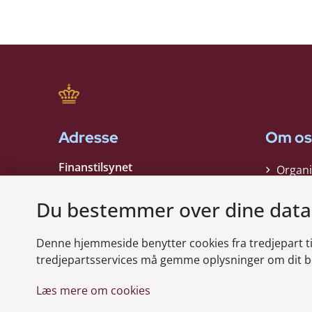
Adresse
Om os
Finanstilsynet
Organi
Strandgade 29
Strate
1401 København K
Du bestemmer over dine data
Kontak
EAN nummer:
5798000021006
Denne hjemmeside benytter cookies fra tredjepart til 
CVR nummer:
10598184
Modt
tredjepartsservices må gemme oplysninger om dit b
Læs mere om cookies