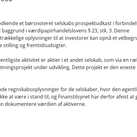
at godkende et børsnoteret selskabs prospektudkast i forbind
d baggrund i værdipapirhandelslovens § 23, stk. 3. Denne
strækkelige oplysninger til at investorer kan opnå et velbeg
 stilling og fremtidsudsigter.
ntligste aktivitet er aktier i et andet selskab, som via en r
etningsprojekt under udvikling. Dette projekt er den eneste
de regnskabsoplysninger for de selskaber, hvor den egentl
kke at være i stand til, og Finanstilsynet har derfor afvist a
kan dokumentere værdien af aktiverne.