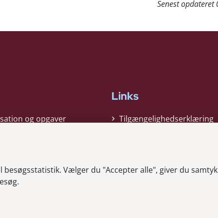
Senest opdateret
Links
sation og opgaver
Tilgængelighedserklæring
gi
Cookiepolitik
t
Privatlivspolitik
besøgsstatistik. Vælger du "Accepter alle", giver du samtykk
ag nyheder
Whistleblower
esøg.