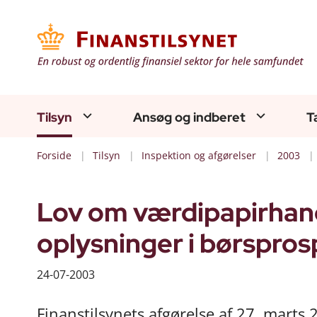
Tilsyn
Ansøg og indberet
T
Forside
Tilsyn
Inspektion og afgørelser
2003
Lov om værdipapirhande
oplysninger i børspro
24-07-2003
Finanstilsynets afgørelse af 27. marts