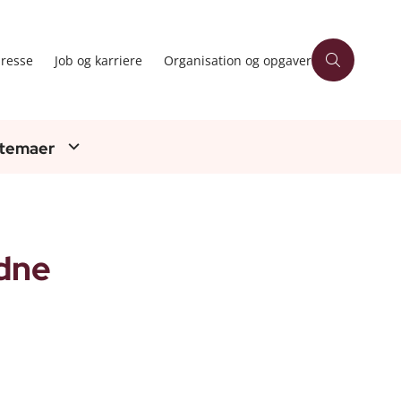
resse
Job og karriere
Organisation og opgaver
 temaer
ødne