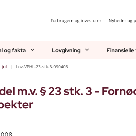
Forbrugere og investorer
Nyheder og p
al og fakta
Lovgivning
Finansielle
jul
Lov-VPHL-23-stk-3-090408
l m.v. § 23 stk. 3 - Forn
spekter
 2008