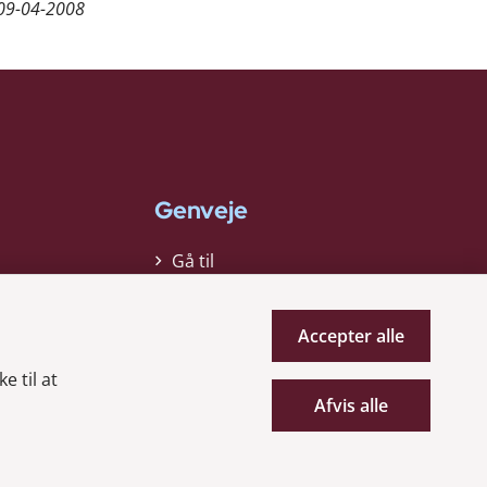
09-04-2008
Genveje
Gå til
virksomhedsregisteret
Gå til selskabsmeddelelser
Accepter alle
English
e til at
Afvis alle