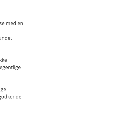
else med en
rundet
ække
 egentlige
ige
t godkende