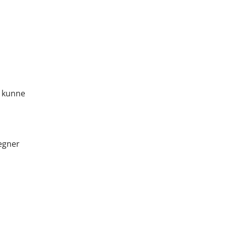
t kunne
egner