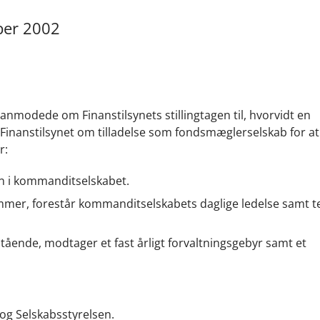
mber 2002
 anmodede om Finanstilsynets stillingtagen til, hvorvidt en
inanstilsynet om tilladelse som fondsmæglerselskab for a
r:
n i kommanditselskabet.
er, forestår kommanditselskabets daglige ledelse samt t
nde, modtager et fast årligt forvaltningsgebyr samt et
 og Selskabsstyrelsen.