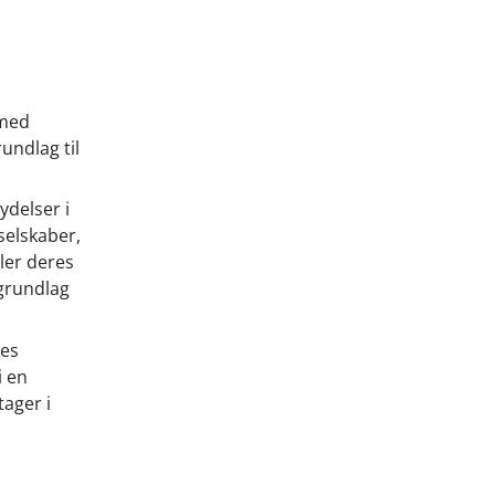
 med
undlag til
ydelser i
selskaber,
ler deres
grundlag
res
i en
tager i