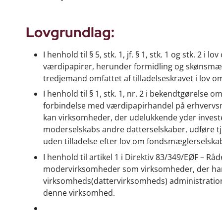
Lovgrundlag:
I henhold til § 5, stk. 1, jf. § 1, stk. 1 og stk. 
værdipapirer, herunder formidling og skønsmæss
tredjemand omfattet af tilladelseskravet i lov
I henhold til § 1, stk. 1, nr. 2 i bekendtgørelse 
forbindelse med værdipapirhandel på erhvervsm
kan virksomheder, der udelukkende yder investe
moderselskabs andre datterselskaber, udføre 
uden tilladelse efter lov om fondsmæglerselska
I henhold til artikel 1 i Direktiv 83/349/EØF – 
modervirksomheder som virksomheder, der har re
virksomheds(dattervirksomheds) administrations-
denne virksomhed.