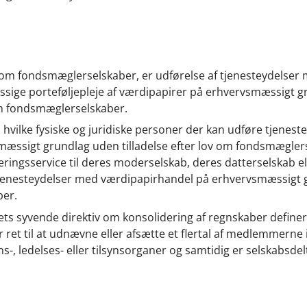
2 i lov om fondsmæglerselskaber, er udførelse af tjenesteydelser
ige porteføljepleje af værdipapirer på erhvervsmæssigt gr
 om fondsmæglerselskaber.
om hvilke fysiske og juridiske personer der kan udføre tjeneste
æssigt grundlag uden tilladelse efter lov om fondsmægler
ringsservice til deres moderselskab, deres datterselskab el
tjenesteydelser med værdipapirhandel på erhvervsmæssigt 
ber.
Rådets syvende direktiv om konsolidering af regnskaber define
t til at udnævne eller afsætte et flertal af medlemmerne 
, ledelses- eller tilsynsorganer og samtidig er selskabsdel