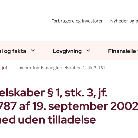
Forbrugere og investorer
Nyheder og p
al og fakta
Lovgivning
Finansielle
jul
Lov-om-fondsmaeglerselskaber-1-stk-3-131
aber § 1, stk. 3, jf.
 787 af 19. september 200
d uden tilladelse