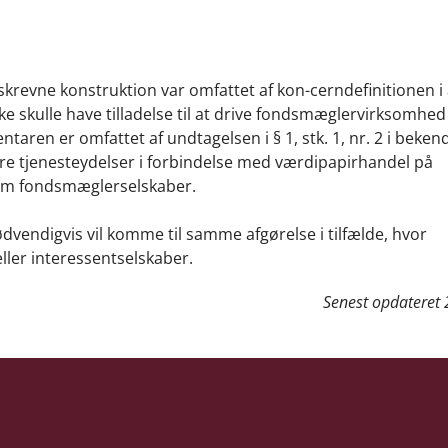
revne konstruktion var omfattet af kon-cerndefinitionen i ar
e skulle have tilladelse til at drive fondsmæglervirksomhed
taren er omfattet af undtagelsen i § 1, stk. 1, nr. 2 i beken
øre tjenesteydelser i forbindelse med værdipapirhandel på
 om fondsmæglerselskaber.
ødvendigvis vil komme til samme afgørelse i tilfælde, hvor
ler interessentselskaber.
Senest opdateret