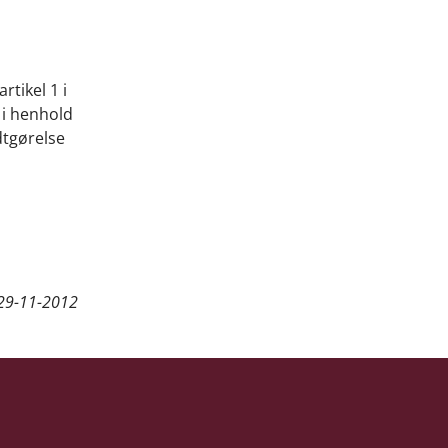
tikel 1 i
 i henhold
dtgørelse
29-11-2012