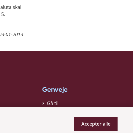
valuta skal
15.
03-01-2013
Genveje
Gå til
virksomhedsregisteret
Gå til selskabsmeddelelser
Accepter alle
English