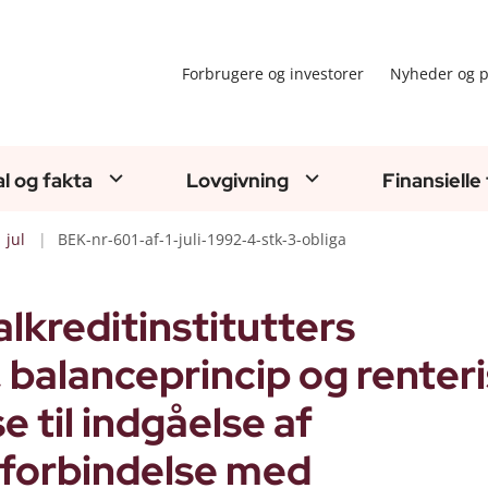
Forbrugere og investorer
Nyheder og p
al og fakta
Lovgivning
Finansielle
jul
BEK-nr-601-af-1-juli-1992-4-stk-3-obliga
lkreditinstitutters
 balanceprincip og renteri
se til indgåelse af
i forbindelse med