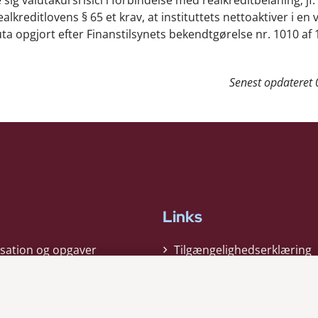
ealkreditlovens § 65 et krav, at instituttets nettoaktiver i en 
luta opgjort efter Finanstilsynets bekendtgørelse nr. 1010 af 
Senest opdateret
Links
sation og opgaver
Tilgængelighedserklæring
gi
Cookiepolitik
t
Privatlivspolitik