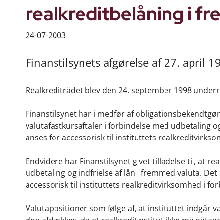
realkreditbelåning i f
24-07-2003
Finanstilsynets afgørelse af 27. april 
Realkreditrådet blev den 24. september 1998 underret
Finanstilsynet har i medfør af obligationsbekendtgørelse
valutafastkursaftaler i forbindelse med udbetaling og
anses for accessorisk til instituttets realkreditvirksom
Endvidere har Finanstilsynet givet tilladelse til, at r
udbetaling og indfrielse af lån i fremmed valuta. Det 
accessorisk til instituttets realkreditvirksomhed i for
Valutapositioner som følge af, at instituttet indgår v
dog afdækkes, da et realkreditinstitut ikke må påtage 