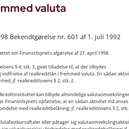
remmed valuta
1998 Bekendtgørelse nr. 601 af 1. juli 1992
tet om Finanstilsynets afgørelse af 27. april 1998.
ns § 4, stk. 3, givet tilladelse til, at der tilbydes
 indfrielse af realkreditlån i fremmed valuta. En sådan aktiv
hed; jf. realkreditlovens § 2, stk. 2.
ealkreditinstituttet kan tilbyde almindelige valutaomvekslinge
er Finanstilsynets opfattelse, at en sådan aktivitet må anses
bindelse med realkreditbelåning; jf. realkreditlovens § 2, stk.
alutafastkursaftaler eller påtager sig valutaomvekslingsaktivi
sig valutakursrisici i forbindelse med realkreditbelåning; jf.