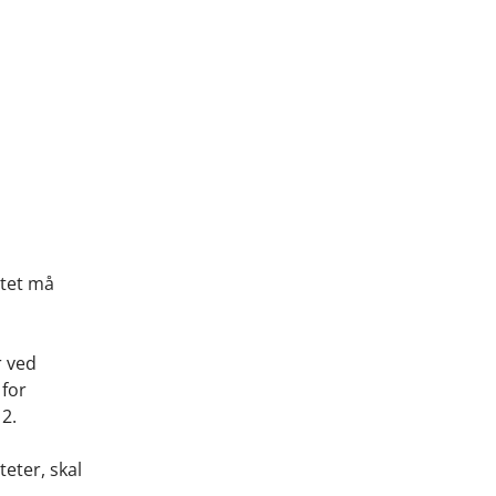
itet må
r ved
 for
 2.
teter, skal