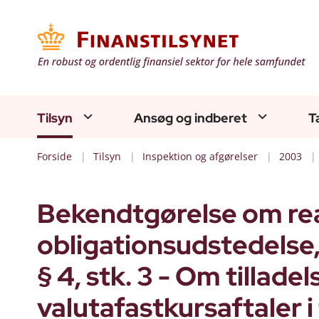
Tilsyn
Ansøg og indberet
T
Forside
Tilsyn
Inspektion og afgørelser
2003
Bekendtgørelse om rea
obligationsudstedelse,
§ 4, stk. 3 - Om tilladel
valutafastkursaftaler 