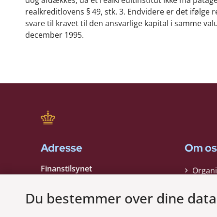
realkreditlovens § 49, stk. 3. Endvidere er det ifølge r
svare til kravet til den ansvarlige kapital i samme va
december 1995.
Adresse
Om os
Finanstilsynet
Organi
Strandgade 29
Strate
1401 København K
Du bestemmer over dine data
Kontak
EAN nummer:
5798000021006