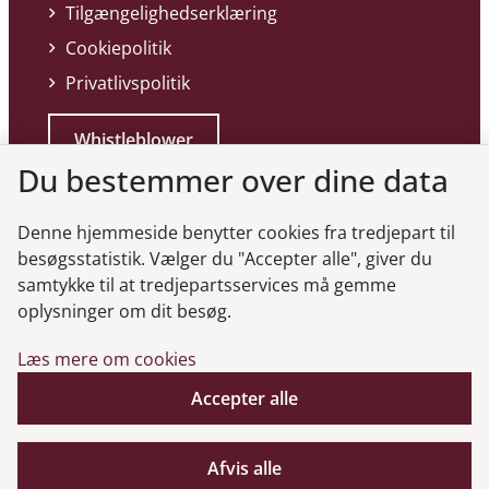
Tilgængelighedserklæring
Cookiepolitik
Privatlivspolitik
Whistleblower
Du bestemmer over dine data
Denne hjemmeside benytter cookies fra tredjepart til
besøgsstatistik. Vælger du "Accepter alle", giver du
samtykke til at tredjepartsservices må gemme
Genveje
oplysninger om dit besøg.
Læs mere om cookies
Gå til virksomhedsregisteret
Accepter alle
Gå til selskabsmeddelelser
English
Afvis alle