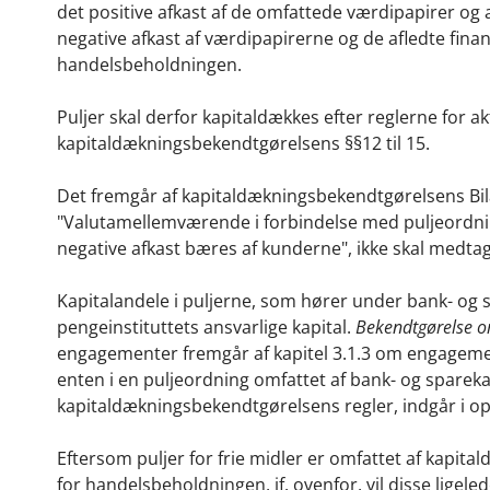
det positive afkast af de omfattede værdipapirer og a
negative afkast af værdipapirerne og de afledte fina
handelsbeholdningen.
Puljer skal derfor kapitaldækkes efter reglerne for a
kapitaldækningsbekendtgørelsens §§12 til 15.
Det fremgår af kapitaldækningsbekendtgørelsens Bilag 4
"Valutamellemværende i forbindelse med puljeordninge
negative afkast bæres af kunderne", ikke skal medtag
Kapitalandele i puljerne, som hører under bank- og sp
pengeinstituttets ansvarlige kapital.
Bekendtgørelse o
engagementer fremgår af kapitel 3.1.3 om engageme
enten i en puljeordning omfattet af bank- og sparekas
kapitaldækningsbekendtgørelsens regler, indgår i 
Eftersom puljer for frie midler er omfattet af kapi
for handelsbeholdningen, jf. ovenfor, vil disse lig