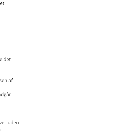
det
e det
sen af
ndgår
iver uden
r.