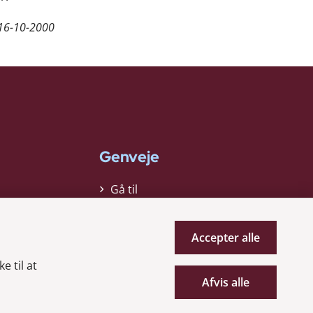
16-10-2000
Genveje
Gå til
virksomhedsregisteret
Gå til selskabsmeddelelser
Accepter alle
English
e til at
Afvis alle