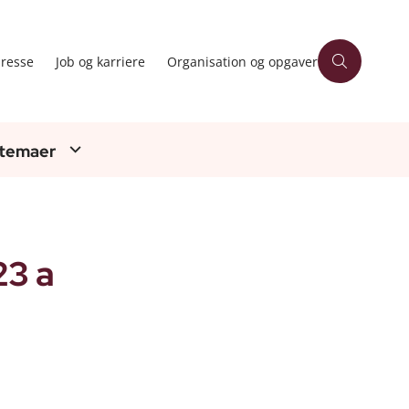
resse
Job og karriere
Organisation og opgaver
 temaer
23 a