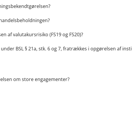
ækningsbekendtgørelsen?
r handelsbeholdningen?
sen af valutakursrisiko (FS19 og FS20)?
 under BSL § 21a, stk. 6 og 7, fratrækkes i opgørelsen af insti
ørelsen om store engagementer?