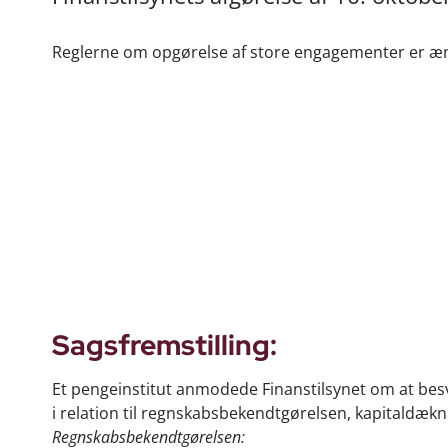
Reglerne om opgørelse af store engagementer er ænd
Sagsfremstilling:
Et pengeinstitut anmodede Finanstilsynet om at besv
i relation til regnskabsbekendtgørelsen, kapitald
Regnskabsbekendtgørelsen: