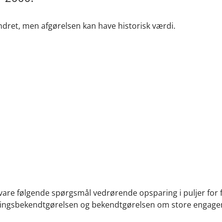
ret, men afgørelsen kan have historisk værdi.
are følgende spørgsmål vedrørende opsparing i puljer for f
ækningsbekendtgørelsen og bekendtgørelsen om store engag