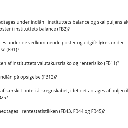
medtages under indlån i instituttets balance og skal puljens ak
r i instituttets balance (FB2)?
tsføres under de vedkommende poster og udgiftsføres under
lse (FB1)?
en af instituttets valutakursrisiko og renterisiko (FB11)?
indlån på opsigelse (FB12)?
af særskilt note i årsregnskabet, idet det antages af puljen i
B25?
 medtages i rentestatistikken (FB43, FB44 og FB45)?