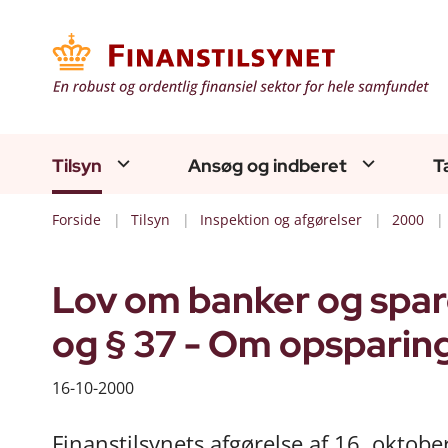
Tilsyn
Ansøg og indberet
T
Forside
Tilsyn
Inspektion og afgørelser
2000
Lov om banker og sparek
og § 37 - Om opsparing i
16-10-2000
Finanstilsynets afgørelse af 16. oktobe