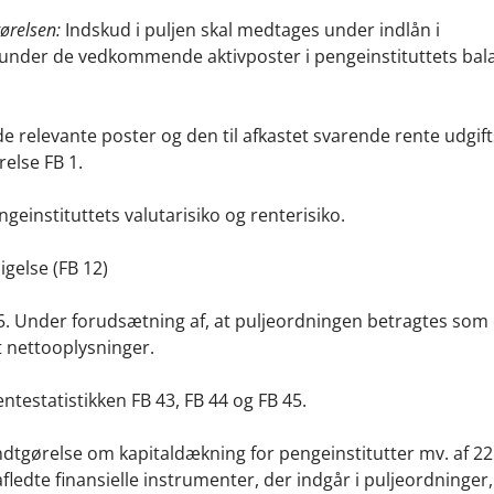
relsen:
Indskud i puljen skal medtages under indlån i
s under de vedkommende aktivposter i pengeinstituttets bal
de relevante poster og den til afkastet svarende rente udgif
relse FB 1.
geinstituttets valutarisiko og renterisiko.
igelse (FB 12)
25. Under forudsætning af, at puljeordningen betragtes som 
t nettooplysninger.
entestatistikken FB 43, FB 44 og FB 45.
dtgørelse om kapitaldækning for pengeinstitutter mv. af 22
afledte finansielle instrumenter, der indgår i puljeordninger