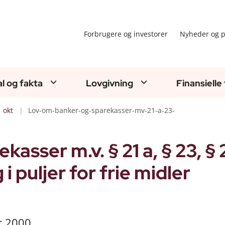
Forbrugere og investorer
Nyheder og p
al og fakta
Lovgivning
Finansielle
okt
Lov-om-banker-og-sparekasser-mv-21-a-23-
asser m.v. § 21 a, § 23, § 
 puljer for frie midler
r 2000.