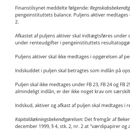
Finanstilsynet meddelte følgende:
Regnskabsbekendtgø
pengeinstituttets balance. Puljens aktiver medtage
2.
Afkastet af puljens aktiver skal indtægtsføres under 
under renteudgifter i pengeinstituttets resultatopgø
Puljens aktiver skal ikke medtages i opgørelsen af pen
Indskuddet i puljen skal betragtes som indlån på ops
Puljen skal ikke medtages under FB 23, FB 24 og FB 
almindeligt indlån, er der ikke noget krav om særskil
Indskud, aktiver og afkast af puljen skal medtages i r
Kapitaldækningsbekendtgørelsen:
Det fremgår af Beken
december 1999, § 4, stk. 2, nr. 2 at "værdipapirer og 