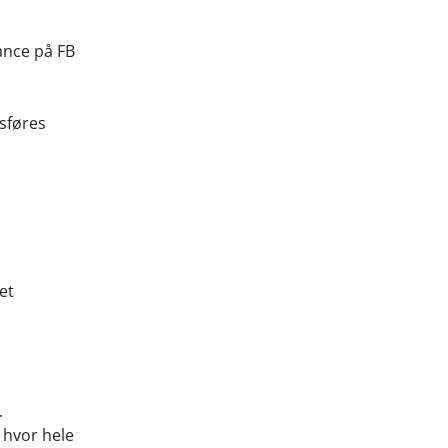
ance på FB
tsføres
et
.
, hvor hele