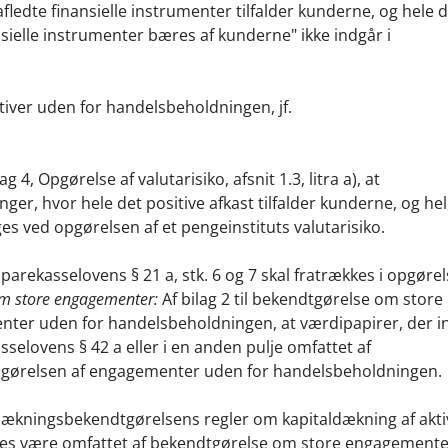
fledte finansielle instrumenter tilfalder kunderne, og hele 
nsielle instrumenter bæres af kunderne" ikke indgår i
ktiver uden for handelsbeholdningen, jf.
, Opgørelse af valutarisiko, afsnit 1.3, litra a), at
r, hvor hele det positive afkast tilfalder kunderne, og hel
es ved opgørelsen af et pengeinstituts valutarisiko.
arekasselovens § 21 a, stk. 6 og 7 skal fratrækkes i opgørel
m store engagementer:
Af bilag 2 til bekendtgørelse om store
nter uden for handelsbeholdningen, at værdipapirer, der i
selovens § 42 a eller i en anden pulje omfattet af
opgørelsen af engagementer uden for handelsbeholdningen.
taldækningsbekendtgørelsens regler om kapitaldækning af akt
eledes være omfattet af bekendtgørelse om store engagemente