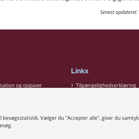
Senest opdateret
Links
sation og opgaver
Tilgængelighedserklæring
gi
Cookiepolitik
t
Privatlivspolitik
besøgsstatistik. Vælger du "Accepter alle", giver du samtykk
ag nyheder
Whistleblower
esøg.