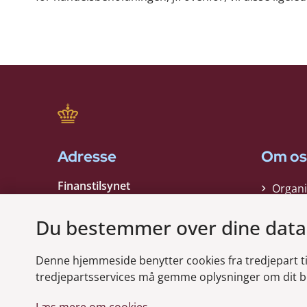
Adresse
Om os
Finanstilsynet
Organi
Strandgade 29
Strate
1401 København K
Du bestemmer over dine data
Kontak
EAN nummer:
5798000021006
Denne hjemmeside benytter cookies fra tredjepart til 
CVR nummer:
10598184
Modt
tredjepartsservices må gemme oplysninger om dit b