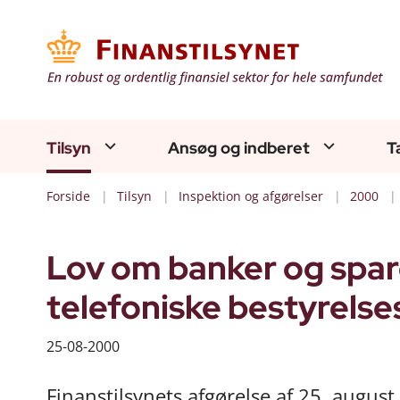
Tilsyn
Ansøg og indberet
T
Forside
Tilsyn
Inspektion og afgørelser
2000
Lov om banker og spare
telefoniske bestyrels
25-08-2000
Finanstilsynets afgørelse af 25. august