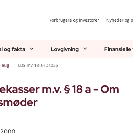
Forbrugere og investorer
Nyheder og p
al og fakta
Lovgivning
Finansielle
aug
LBS-mv-18-a-ID1036
kasser m.v. § 18 a - Om
esmøder
 2000.