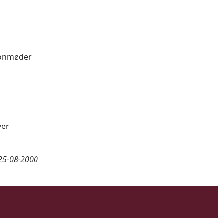
efonmøder
ver
25-08-2000