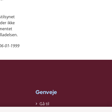
tilsynet
 der ikke
ementet
lladelsen.
06-01-1999
Genveje
Gå til
virksomhedsregisteret