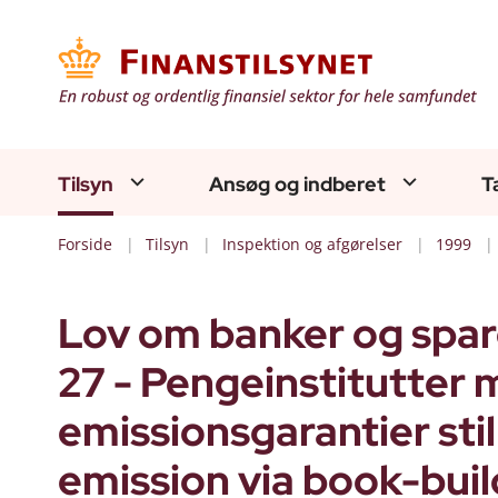
Tilsyn
Ansøg og indberet
T
Forside
Tilsyn
Inspektion og afgørelser
1999
Lov om banker og sparek
27 - Pengeinstitutter m
emissionsgarantier stil
emission via book-bui