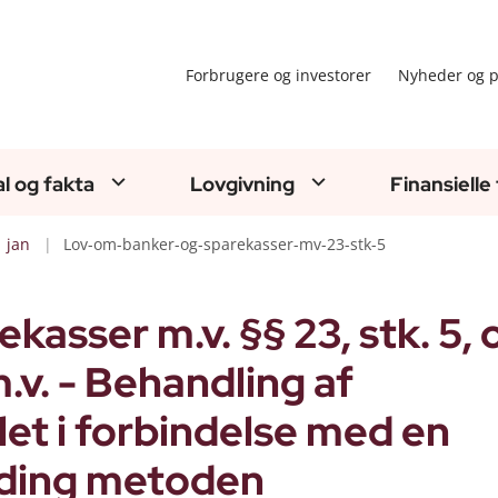
Forbrugere og investorer
Nyheder og p
al og fakta
Lovgivning
Finansielle
jan
Lov-om-banker-og-sparekasser-mv-23-stk-5
asser m.v. §§ 23, stk. 5, 
.v. - Behandling af
let i forbindelse med en
lding metoden