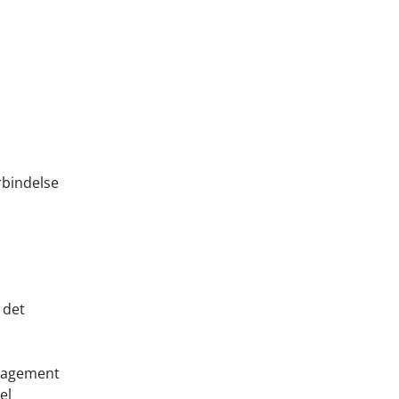
rbindelse
 det
ngagement
el