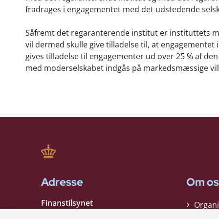
fradrages i engagementet med det udstedende sels
Såfremt det regaranterende institut er instituttets 
vil dermed skulle give tilladelse til, at engagementet 
gives tilladelse til engagementer ud over 25 % af de
med moderselskabet indgås på markedsmæssige vilkår. F
Adresse
Om os
Finanstilsynet
Organi
Strandgade 29