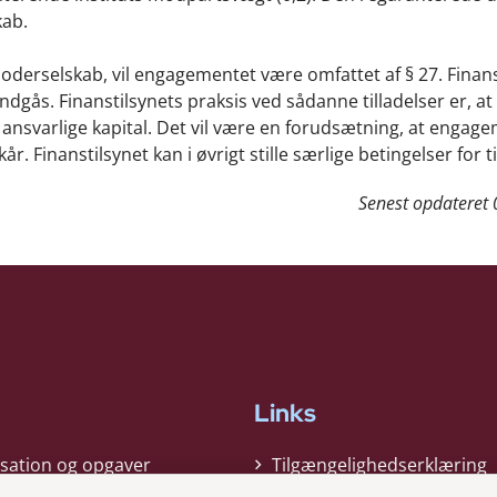
kab.
moderselskab, vil engagementet være omfattet af § 27. Finans
indgås. Finanstilsynets praksis ved sådanne tilladelser er, at
n ansvarlige kapital. Det vil være en forudsætning, at engag
inanstilsynet kan i øvrigt stille særlige betingelser for ti
Senest opdateret
Links
sation og opgaver
Tilgængelighedserklæring