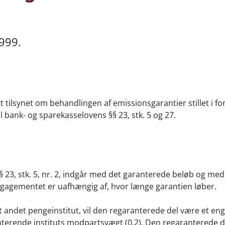
1999.
gt tilsynet om behandlingen af emissionsgarantier stillet i fo
 bank- og sparekasselovens §§ 23, stk. 5 og 27.
 § 23, stk. 5, nr. 2, indgår med det garanterede beløb og med
agementet er uafhængig af, hvor længe garantien løber.
 et andet pengeinstitut, vil den regaranterede del være et e
terende instituts modpartsvægt (0,2). Den regaranterede d