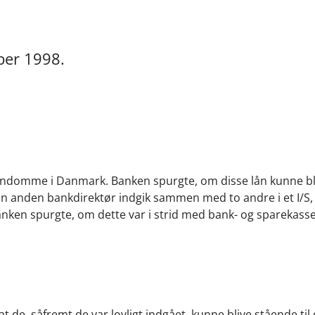
ber 1998.
 ejendomme i Danmark. Banken spurgte, om disse lån kunne bl
En anden bankdirektør indgik sammen med to andre i et I/S,
Banken spurgte, om dette var i strid med bank- og sparekass
t de, såfremt de var lovligt indgået, kunne blive stående til