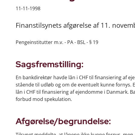
11-11-1998
Finanstilsynets afgørelse af 11. novem
Pengeinstitutter m.v. - PA - BSL - § 19
Sagsfremstilling:
En bankdirektør havde lån i CHF til finansiering af
stående til udløb og om de eventuelt kunne fornys. 
lån i CHF til finansiering af ejendomme i Danmark. 
forbud mod spekulation.
Afgørelse/begrundelse:
Tilsynet meddelte, at lånene ikke kunne fornys, men a