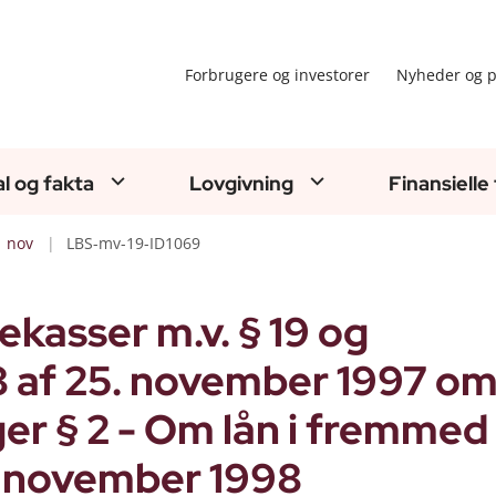
Forbrugere og investorer
Nyheder og p
al og fakta
Lovgivning
Finansielle
nov
LBS-mv-19-ID1069
kasser m.v. § 19 og
8 af 25. november 1997 o
er § 2 - Om lån i fremmed
1. november 1998