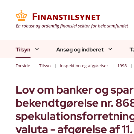
Tilsyn
Ansøg og indberet
T
Forside
Tilsyn
Inspektion og afgørelser
1998
Lov om banker og spare
bekendtgørelse nr. 86
spekulationsforretning
valuta - afgørelse af 1