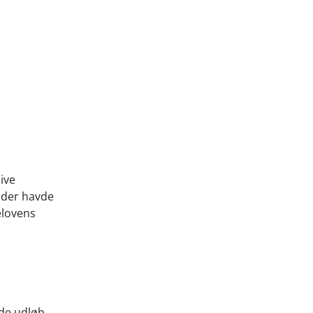
ive
 der havde
elovens
 de udløb.