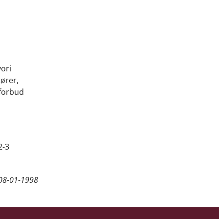
vori
ører,
 forbud
2-3
08-01-1998