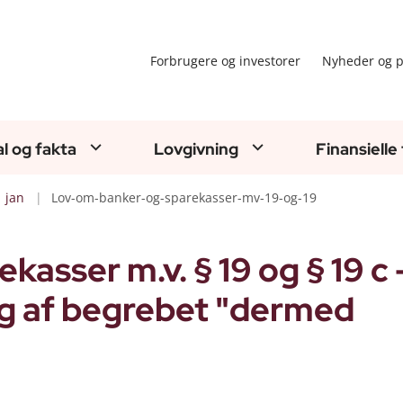
Forbrugere og investorer
Nyheder og p
al og fakta
Lovgivning
Finansielle
jan
Lov-om-banker-og-sparekasser-mv-19-og-19
asser m.v. § 19 og § 19 c 
g af begrebet "dermed