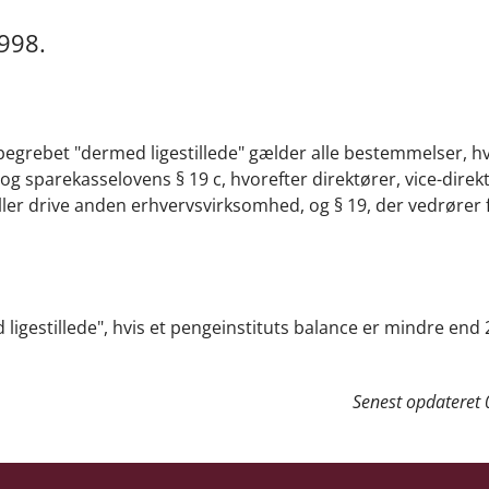
1998.
f begrebet "dermed ligestillede" gælder alle bestemmelser, h
sparekasselovens § 19 c, hvorefter direktører, vice-direkt
eller drive anden erhvervsvirksomhed, og § 19, der vedrører
 ligestillede", hvis et pengeinstituts balance er mindre end 
Senest opdateret