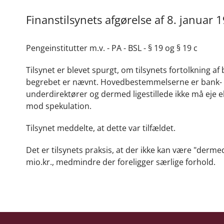
Finanstilsynets afgørelse af 8. januar 
Pengeinstitutter m.v. - PA - BSL - § 19 og § 19 c
Tilsynet er blevet spurgt, om tilsynets fortolkning a
begrebet er nævnt. Hovedbestemmelserne er bank- og 
underdirektører og dermed ligestillede ikke må eje 
mod spekulation.
Tilsynet meddelte, at dette var tilfældet.
Det er tilsynets praksis, at der ikke kan være "dermed
mio.kr., medmindre der foreligger særlige forhold.