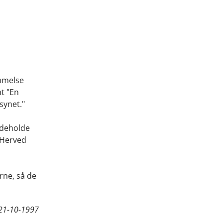
emmelse
at "En
synet."
ndeholde
 Herved
rne, så de
21-10-1997