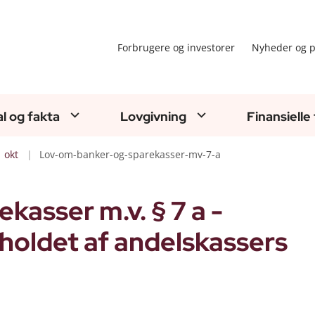
Forbrugere og investorer
Nyheder og p
al og fakta
Lovgivning
Finansielle
okt
Lov-om-banker-og-sparekasser-mv-7-a
kasser m.v. § 7 a -
dholdet af andelskassers