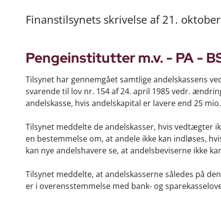
Finanstilsynets skrivelse af 21. oktobe
Pengeinstitutter m.v. - PA - BS
Tilsynet har gennemgået samtlige andelskassens ve
svarende til lov nr. 154 af 24. april 1985 vedr. ændri
andelskasse, hvis andelskapital er lavere end 25 mio. 
Tilsynet meddelte de andelskasser, hvis vedtægter 
en bestemmelse om, at andele ikke kan indløses, hv
kan nye andelshavere se, at andelsbeviserne ikke k
Tilsynet meddelte, at andelskasserne således på d
er i overensstemmelse med bank- og sparekasselove