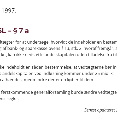
r 1997.
L - § 7 a
dtægter for at undersøge, hvorvidt de indeholder en best
ng af bank- og sparekasselovens § 13, stk. 2, hvoraf fremgår, 
kr., kan ikke nedsætte andelskapitalen uden tilladelse fra til
ikke indeholdt en sådan bestemmelse, at vedtægterne bør i
is andelskapitalen ved indløsning kommer under 25 mio. kr.
an afhændes, medmindre der er en køber til dem.
en førstkommende generalforsamling burde ændre vedtægte
ns regler.
Senest opdateret