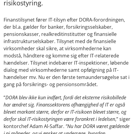
risikostyring.
Finanstilsynet fører IT-tilsyn efter DORA-forordningen,
der bl.a. gælder for banker, forsikringsselskaber,
pensionskasser, realkreditinstitutter og finansielle
infrastrukturselskaber. Tilsynet med de finansielle
virksomheder skal sikre, at virksomhederne kan
modstå, håndtere og komme sig efter IT-relaterede
hændelser. Tilsynet indebærer IT-inspektioner, løbende
dialog med virksomhederne samt opfølgning på IT-
hændelser mv. Nu er den første temaundersøgelse sat i
gang på forsikrings- og pensionsområdet.
”
DORA blev ikke kun indført, fordi det eksterne risikobillede
har ændret sig. Finanssektorens afhængighed af IT er også
blevet markant større, derfor er IT-risikoen blevet større, og
derfor skal IT-risikostyringen være forankret i ledelsen
,” siger
kontorchef Adam Al-Saffar.
”Nu har DORA været gældende
i ni måneder, og vi ønsker at undersøge, hvordan